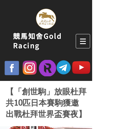
競馬知舍Gold
Racing
【「創世駒」放眼杜拜
共10匹日本賽駒獲邀
出戰杜拜世界盃賽夜】