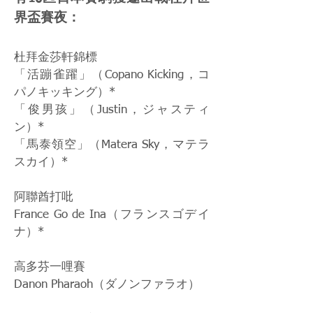
界盃賽夜：
杜拜金莎軒錦標
「活蹦雀躍」（Copano Kicking，コ
パノキッキング）*
「俊男孩」（Justin，ジャスティ
ン）*
「馬泰領空」（Matera Sky，マテラ
スカイ）*
阿聯酋打吡
France Go de Ina（フランスゴデイ
ナ）*
高多芬一哩賽
Danon Pharaoh（ダノンファラオ）