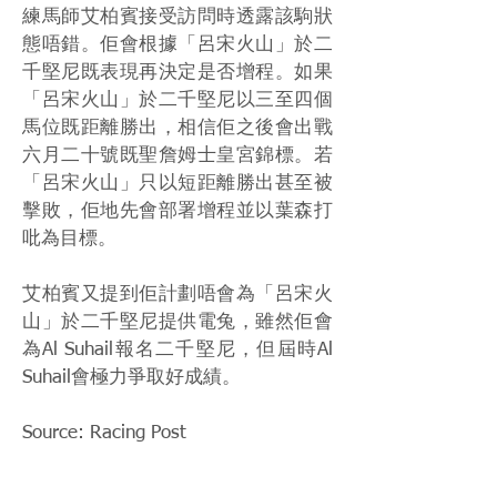
練馬師艾柏賓接受訪問時透露該駒狀
態唔錯。佢會根據「呂宋火山」於二
千堅尼既表現再決定是否增程。如果
「呂宋火山」於二千堅尼以三至四個
馬位既距離勝出，相信佢之後會出戰
六月二十號既聖詹姆士皇宮錦標。若
「呂宋火山」只以短距離勝出甚至被
擊敗，佢地先會部署增程並以葉森打
吡為目標。
艾柏賓又提到佢計劃唔會為「呂宋火
山」於二千堅尼提供電兔，雖然佢會
為Al Suhail報名二千堅尼，但屆時Al
Suhail會極力爭取好成績。
Source: Racing Post