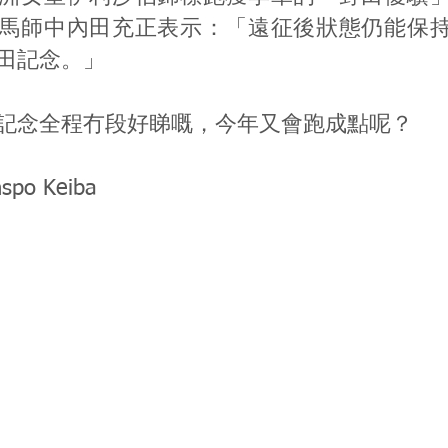
馬師中內田充正表示：「遠征後狀態仍能保
田記念。」
記念全程冇段好睇嘅，今年又會跑成點呢？
nspo Keiba