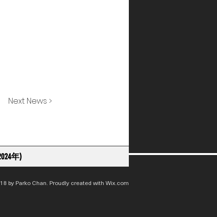
Next News >
024年)
18 by Parko Chan. Proudly created with
Wix.com