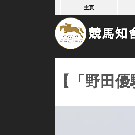
主頁
競馬知舍G
【「野田優