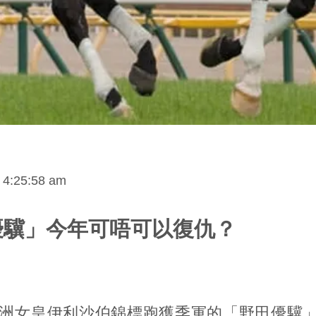
 4:25:58 am
優驥」今年可唔可以復仇？
洲女皇伊利沙伯錦標跑獲季軍的「野田優驥