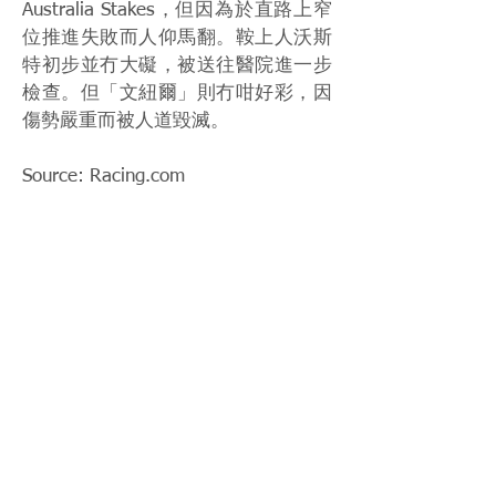
Australia Stakes，但因為於直路上窄
位推進失敗而人仰馬翻。鞍上人沃斯
特初步並冇大礙，被送往醫院進一步
檢查。但「文紐爾」則冇咁好彩，因
傷勢嚴重而被人道毀滅。
Source: Racing.com
< Previous News