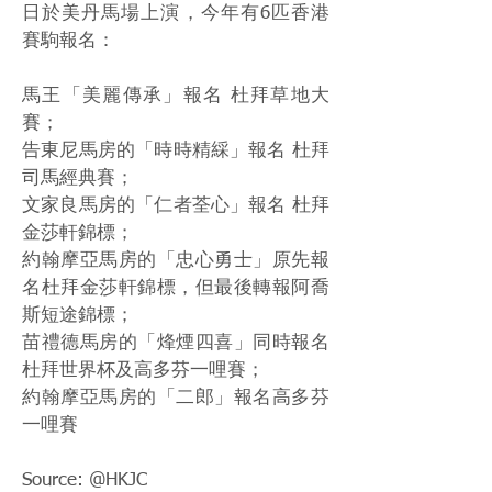
日於美丹馬場上演，今年有6匹香港
賽駒報名：
馬王「美麗傳承」報名 杜拜草地大
賽；
告東尼馬房的「時時精綵」報名 杜拜
司馬經典賽；
文家良馬房的「仁者荃心」報名 杜拜
金莎軒錦標；
約翰摩亞馬房的「忠心勇士」原先報
名杜拜金莎軒錦標，但最後轉報阿喬
斯短途錦標；
苗禮德馬房的「烽煙四喜」同時報名
杜拜世界杯及高多芬一哩賽；
約翰摩亞馬房的「二郎」報名高多芬
一哩賽
Source: @HKJC