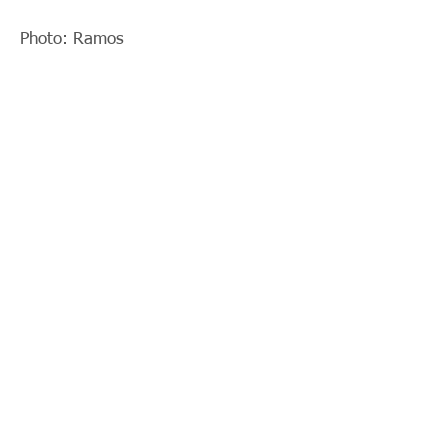
Photo: Ramos
< Previous News
News List
Next News >