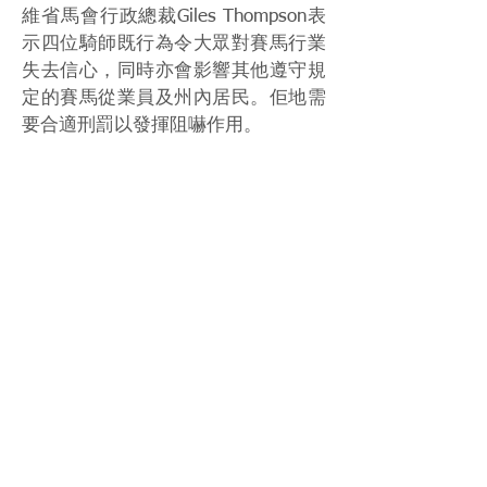
維省馬會行政總裁Giles Thompson表
示四位騎師既行為令大眾對賽馬行業
失去信心，同時亦會影響其他遵守規
定的賽馬從業員及州內居民。佢地需
要合適刑罰以發揮阻嚇作用。
Source: Racing.com
Photo: Racent
< Previous News