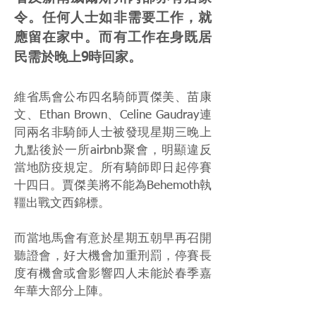
令。任何人士如非需要工作，就
應留在家中。而有工作在身既居
民需於晚上9時回家。
維省馬會公布四名騎師賈傑美、苗康
文、Ethan Brown、Celine Gaudray連
同兩名非騎師人士被發現星期三晚上
九點後於一所airbnb聚會，明顯違反
當地防疫規定。所有騎師即日起停賽
十四日。賈傑美將不能為Behemoth執
韁出戰文西錦標。
而當地馬會有意於星期五朝早再召開
聽證會，好大機會加重刑罰，停賽長
度有機會或會影響四人未能於春季嘉
年華大部分上陣。