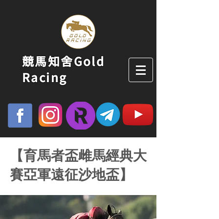
競馬知舍Gold
Racing
【育馬者盃雌馬經典大
賽亞軍遠征沙地盃】