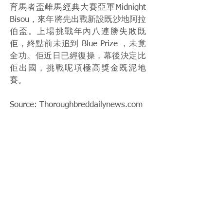
育馬者盃雌馬經典大賽亞軍Midnight
Bisou，來年將先出戰新設既沙地阿拉
伯盃。上場挑戰年內八連勝失敗既
佢，終點前未追到 Blue Prize ，未竟
全功。佢近日已經復操，幕後決定比
佢出國，挑戰呢項極高獎金既泥地
賽。
Source: Thoroughbreddailynews.com