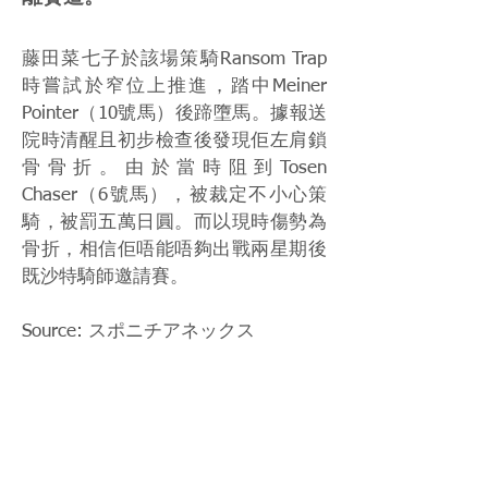
藤田菜七子於該場策騎Ransom Trap
時嘗試於窄位上推進，踏中Meiner
Pointer（10號馬）後蹄墮馬。據報送
院時清醒且初步檢查後發現佢左肩鎖
骨骨折。由於當時阻到Tosen
Chaser（6號馬），被裁定不小心策
騎，被罰五萬日圓。而以現時傷勢為
骨折，相信佢唔能唔夠出戰兩星期後
既沙特騎師邀請賽。
Source: スポニチアネックス