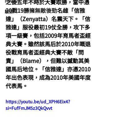
Hawaii
之後五年不時於大賽取勝，當中憑
20戰19勝
擁無敵後勁
名雌「信雅
駿源
達」（Zenyatta）名震天下。「信
雅達」服役最初19仗全勝，攻下多
項一級賽，包括2009年育馬者盃經
典大賽。雖然該馬后於2010年嘅退
役戰育馬者盃經典大賽不敵「問
責」（Blame），但難以撼動其美
國馬后地位。「信雅達」亦憑2010
年出色表現，成為2010年美國年度
代表馬。
https://youtu.be/ud_XPH6Eix4?
si=FufFmJM5z3QkQvvt