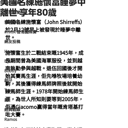
美國名練施懷富睡夢中
海外賽馬
離世 享年80歲
賽馬新聞
美國名練施懷富（John Shirreffs）
競馬磚提
於2月12號早上被發現於睡夢中離
#HKIR 香港國際賽
世。
網友投稿
Homan
施懷富生於二戰結束嘅1945年，成
長期間曾為美國海軍服役，並到越
Dylan
南執勤參與越戰。退伍回國後才開
Bobby
始其賽馬生涯，佢先喺牧場培養幼
超仔
駒，其後獲得練馬師牌照後就開始
Tony
練馬師生涯。1978年開始練馬師生
涯，為世人所知則要等到2005年，
鹿
佢憑Giacomo贏得當年嘅肯塔基打
經典戰線
吡大賽。
Ramos