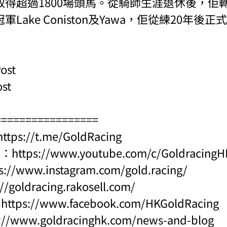
取得超過1800場頭馬。從騎師生涯退休後，佢
Lake Coniston及Yawa，佢從練20年後正
ost
ost
=================
https://t.me/GoldRacing
l：
https://www.youtube.com/c/Goldraci
s://www.instagram.com/gold.racing/
://goldracing.rakosell.com/
：
https://www.facebook.com/HKGoldRacing
s://www.goldracinghk.com/news-and-blog