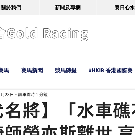
關於我們
新聞及專欄
賽日心水
old Racing
賽馬
賽馬新聞
競馬磚提
#HKIR 香港國際賽
8月28日
讀畢需時 1 分鐘
Tony
鹿
經典戰線
Ramos
Hawaii
代名將】「水車礁
騎師勞亦斯離世 