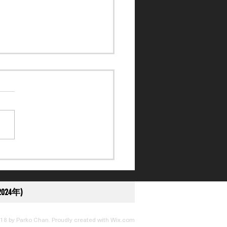
訴得直】黎應揚未盡全力
刑至停賽 10 日
024年)
18 by Parko Chan. Proudly created with
Wix.com