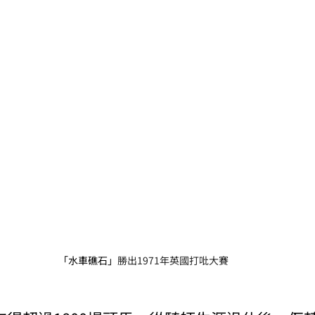
「水車礁石」
勝出1971年英國打吡大賽