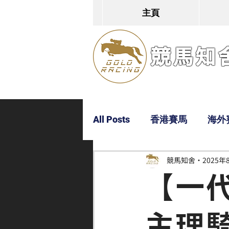
主頁
競馬知舍G
All Posts
香港賽馬
海外
競馬知舍
2025年
Dylan
Bobby
超仔
【一
主理