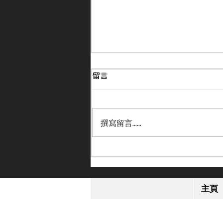
留言
撰寫留言......
【小休再戰】「格倫島」英皇
錦標感疲勞 或跟去年部署進
主頁
軍日本盃