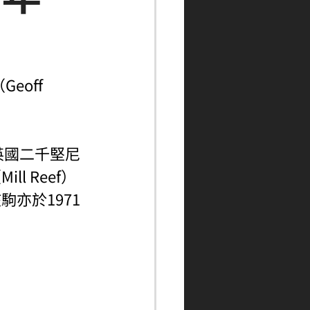
off 
英國二千堅尼
 Reef）
亦於1971