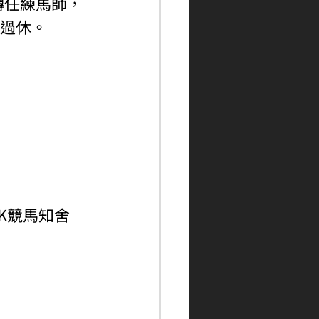
轉任練馬師，
式過休。
ngHK競馬知舍