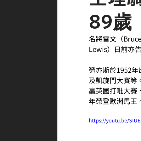
89歲
名將雷文（Bruc
Lewis）日前亦
勞亦斯於195
及凱旋門大賽等。
贏英國打吡大賽
年榮登歐洲馬王
https://youtu.be/SIU