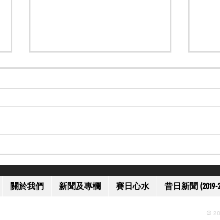
【一代名將】美國名將歐伯道
【上
離世 享年 52 歲
獲減
關於我們
新聞及專欄
賽日心水
昔日新聞 (2019-2
© 20