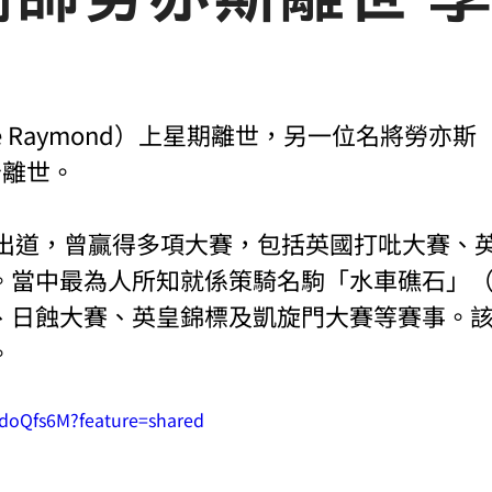
e Raymond）上星期離世，另一位名將勞亦斯（Ge
告離世。
2年出道，曾贏得多項大賽，包括英國打吡大賽、
當中最為人所知就係策騎名駒「水車礁石」（Mill
、日蝕大賽、英皇錦標及凱旋門大賽等賽事。該駒
。
EdoQfs6M?feature=shared