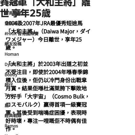
賽冠軍「大和主將」離
海外賽馬
世 享年25歲
賽馬新聞
2006及2007年JRA最優秀短途馬
競馬磚提
「大和主將」（Daiwa Major，ダイ
#HKIR 香港國際賽
ワメジャー）今日離世，享年25
網友投稿
歲。
Homan
「大和主將」於2003年出道之初並
Dylan
不受注目，即使於2004年喺春季錦
Bobby
標入位後，佢仍以冷門身份出戰皐
超仔
月賞。結果佢喺杜滿萊胯下擊敗地
Tony
方好手「大宇宙」（Cosmo Bulk，
コスモバルク）贏得首項一級賽冠
鹿
軍。其後受到喘鳴症困擾，表現時
經典戰線
好時壞，專注一哩嘅佢不時偶有佳
Ramos
作。