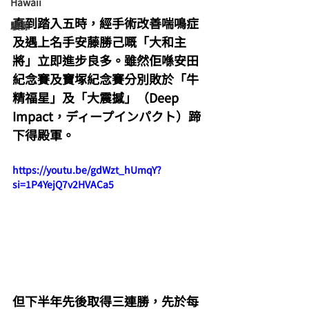
Hawaii
直到踏入五時，經手術改善喘鳴症
駿源
及遇上名手安藤勝己嘅「大和主
將」立即進步良多。雖然佢喺安田
紀念賽及寶塚紀念賽分別敗於「牛
精福星」及「大震撼」（Deep 
Impact，ディープインパクト）蹄
下得殿軍。
https://youtu.be/gdWzt_hUmqY?
si=1P4YejQ7v2HVACa5
但下半年先後取得三連勝，先於每