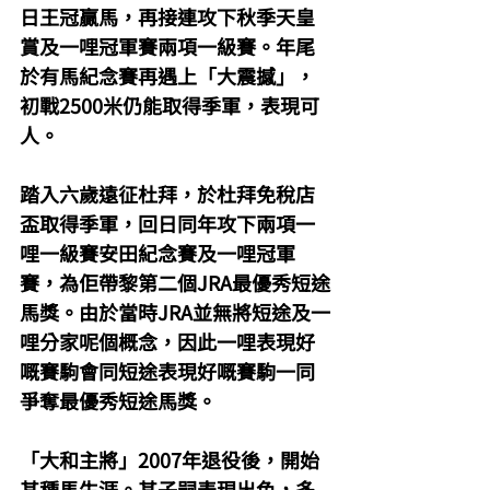
日王冠贏馬，再接連攻下秋季天皇
賞及一哩冠軍賽兩項一級賽。年尾
於有馬紀念賽再遇上「大震撼」，
初戰2500米仍能取得季軍，表現可
人。
踏入六歲遠征杜拜，於杜拜免稅店
盃取得季軍，回日同年攻下兩項一
哩一級賽安田紀念賽及一哩冠軍
賽，為佢帶黎第二個JRA最優秀短途
馬獎。由於當時JRA並無將短途及一
哩分家呢個概念，因此一哩表現好
嘅賽駒會同短途表現好嘅賽駒一同
爭奪最優秀短途馬獎。
「大和主將」2007年退役後，開始
其種馬生涯。其子嗣表現出色，多