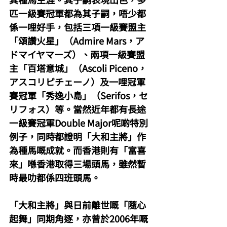
匹一級賽冠軍都為其子嗣，唔少都
係一哩好手，包括三項一級賽盟主
「頌讚火星」（Admire Mars，ア
ドマイヤマーズ）、兩項一級賽盟
主「百塔意城」（Ascoli Piceno，
アスコリピチェーノ）及一哩冠軍
賽冠軍「秀逸小島」（Serifos，セ
リフォス）等。當然近年都有長途
一級賽冠軍Double Major呢啲特別
例子，同時都證明「大和主將」作
為種馬嘅成就。而香港則有「富喜
來」喺香港取得三場頭馬，雖然暫
時最叻都係四班頭馬。
「大和主將」與日前離世嘅「隨心
起舞」同期角逐，亦曾於2006年嘅