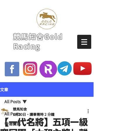
競馬知舍Gold
Racing
文章
All Posts
競馬知舍
All Posts
1月20日
讀畢需時 2 分鐘
【一代名將】五項一級
香港賽馬