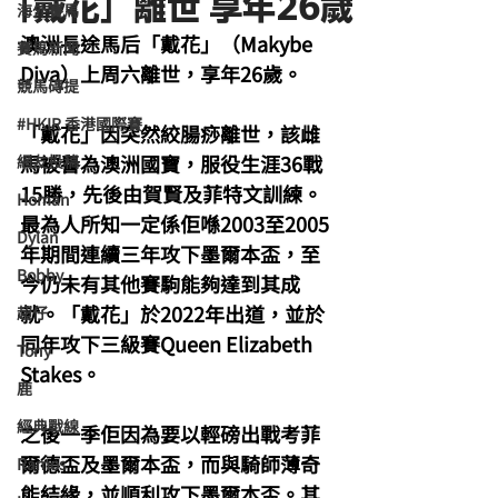
「戴花」離世 享年26歲
海外賽馬
澳洲長途馬后「戴花」（Makybe 
賽馬新聞
Diva）上周六離世，享年26歲。
競馬磚提
#HKIR 香港國際賽
「戴花」因突然絞腸痧離世，該雌
馬被譽為澳洲國寶，服役生涯36戰
網友投稿
15勝，先後由賀賢及菲特文訓練。
Homan
最為人所知一定係佢喺2003至2005
Dylan
年期間連續三年攻下墨爾本盃，至
Bobby
今仍未有其他賽駒能夠達到其成
就。「戴花」於2022年出道，並於
超仔
同年攻下三級賽Queen Elizabeth 
Tony
Stakes。
鹿
經典戰線
之後一季佢因為要以輕磅出戰考菲
爾德盃及墨爾本盃，而與騎師薄奇
Ramos
能結緣，並順利攻下墨爾本盃。其