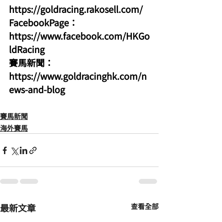
https://goldracing.rakosell.com/
FacebookPage：
https://www.facebook.com/HKGo
ldRacing
賽馬新聞：
https://www.goldracinghk.com/n
ews-and-blog
賽馬新聞
海外賽馬
最新文章
查看全部