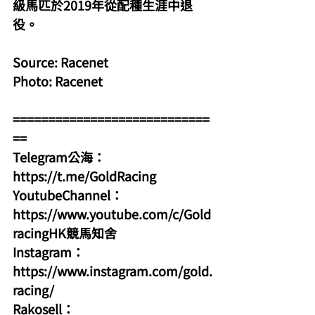
級馬匹於2019年從配種生涯中退
役。
Source: Racenet
Photo: Racenet
============================
==
Telegram公海：
https://t.me/GoldRacing
YoutubeChannel：
https://www.youtube.com/c/Gold
racingHK競馬知舍
Instagram：
https://www.instagram.com/gold.
racing/
Rakosell：