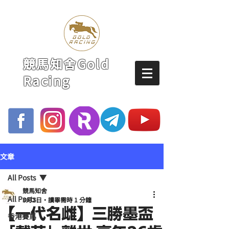
競馬知舍Gold
Racing
文章
All Posts
競馬知舍
All Posts
3月2日
讀畢需時 1 分鐘
【一代名雌】三勝墨盃
香港賽馬