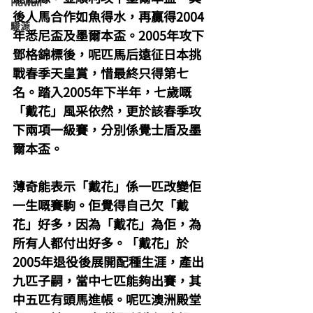
Hawaii
後人馬合作如魚得水，再贏得2004
駿源
年悉尼盃及墨爾本盃。2005年攻下
鄧格錦標後，呢匹馬后遠征日本挑
戰春季天皇賞，惜最終只得第七
名。踏入2005年下半年，七歲嘅
「戴花」風采依然，更於該春季攻
下兩項一級賽，分別係覺士盾及墨
爾本盃。
薄奇能表示「戴花」係一匹改變佢
一生嘅賽駒。佢覺得自己欠「戴
花」好多，因為「戴花」為佢，為
所有人都付出好多。「戴花」於
2005年退役後展開配種生涯，產出
九匹子嗣，當中七匹能夠出賽，其
中五匹有頭馬進帳。呢匹澳洲殿堂