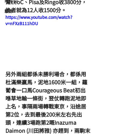
Hawaii
幫LeoC、Pisa及Ringo收3800分，
後者就為12人收1500分。
駿源
https://www.youtube.com/watch?
v=nFXzB111hDU
另外兩組都係未勝利場合，都係用
杜滿樂贏馬，泥地1600米一組，蘿
蔔會一口馬Courageous Beat初出
喺草地輸一條街，翌仗轉跑泥地即
上名，事隔兩場轉戰東京，沿途居
第2位，去到最後200米左右先出
頭，連續3場跑第2嘅Inazuma 
Daimon (川田將雅) 亦趕到，兩駒末