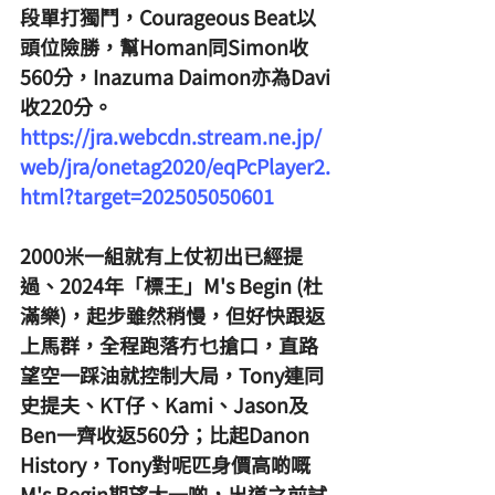
段單打獨鬥，Courageous Beat以
頭位險勝，幫Homan同Simon收
560分，Inazuma Daimon亦為Davi
收220分。
https://jra.webcdn.stream.ne.jp/
web/jra/onetag2020/eqPcPlayer2.
html?target=202505050601
2000米一組就有上仗初出已經提
過、2024年「標王」M's Begin (杜
滿樂)，起步雖然稍慢，但好快跟返
上馬群，全程跑落冇乜搶口，直路
望空一踩油就控制大局，Tony連同
史提夫、KT仔、Kami、Jason及
Ben一齊收返560分；比起Danon 
History，Tony對呢匹身價高啲嘅
M's Begin期望大一啲，出道之前試