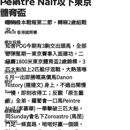
Peintre Naif攻下東京
海外賽馬
體育盃
賽馬新聞
嚟到日本戰報第二節，轉睇2歲組戰
競馬磚提
況。
#HKIR 香港國際賽
網友投稿
知舍POG今期有3駒交出頭馬，全部
Homan
都係星期一東京賽事入面建功，二
級賽1800米東京體育盃2歲錦標，3
Dylan
匹大船加上2匹艇仔混戰，大熱落喺
Bobby
6 月一出即勝嘅高價馬Danon 
超仔
History (連達文) 身上，不過出閘慢
Tony
一慢，即刻收得工；反觀「原生藝
術」全弟、蘿蔔會一口馬Peintre 
鹿
Naif (李慕華) 一舉擊破三匹大船，
經典戰線
同Sunday會名下Zoroastro (馬昆) 
Ramos
鬥足一條直路，啱啱好贏一個頭，