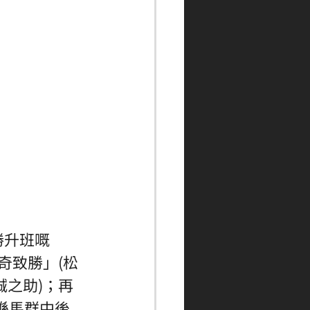
勝升班嘅
出奇致勝」(松
誠之助)；再
都喺馬群中後