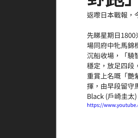
返嚟日本戰報，
先睇星期日18
場同府中牝馬錦
沉船收場，「驍智
穩定，放足四段
重賞上名嘅「艷
揮，由早段留守馬
Black (戶崎
https://www.youtube