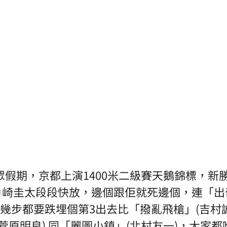
眾假期，京都上演1400米二級賽天鵝錦標，新
nd 比戶崎圭太段段快放，邊個跟佢就死邊個，連「
後幾步都要跌埋個第3出去比「撥亂飛槍」(吉村
菅原明良) 同「麗圖小鎮」(北村友一)，大家