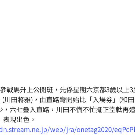
有2匹參戰馬升上公開班，先係星期六京都3歲以上3勝
nda (川田將雅)，由直路彎開始比「入場劵」(和田
少，六七疊入直路，川田不慌不忙擺正堂軚再
，表現出色。
cdn.stream.ne.jp/web/jra/onetag2020/eqPcP