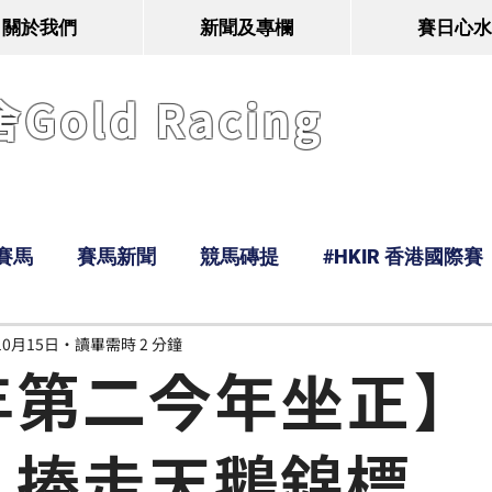
關於我們
新聞及專欄
賽日心水
old Racing
賽馬
賽馬新聞
競馬磚提
#HKIR 香港國際賽
10月15日
讀畢需時 2 分鐘
Tony
鹿
經典戰線
Ramos
Hawaii
年第二今年坐正】
」捧走天鵝錦標