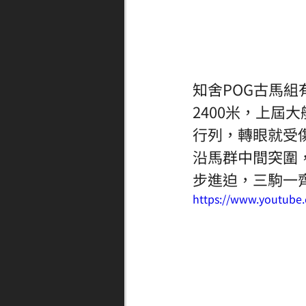
知舍POG古馬組
2400米，上屆大
行列，轉眼就受
沿馬群中間突圍，外檔
步進迫，三駒一
https://www.youtube