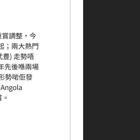
重賞調整，今
起；兩大熱門
豊) 走勢唔
年先後喺兩場
形勢啱佢發
ola 
賞。