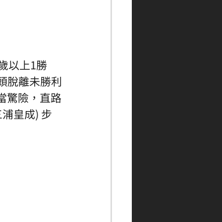
歲以上1勝
，年頭脫離未勝利
當驚險，直路
三浦皇成) 步