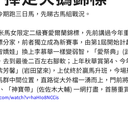
今期跑三日馬，先睇古馬組戰況。
00米馬女限定二級賽愛爾蘭錦標，先前講過今年
標分家，前者獨立成為新賽事，由第1屆開始計
嬌娃」換上李慕華一樣變弱智，「愛祭典」(武
，去到最後二百左右腳軟；上年秋華賞第4、今
紫芳馨」(岩田望來)，上仗終於贏馬升班，今場
群中間位置，直路從大外檔一湧而上，門前將Ang
圭太)、「神寶帶」(佐佐木大輔) 一網打盡，首勝重
.com/watch?v=haHIo8NCCis