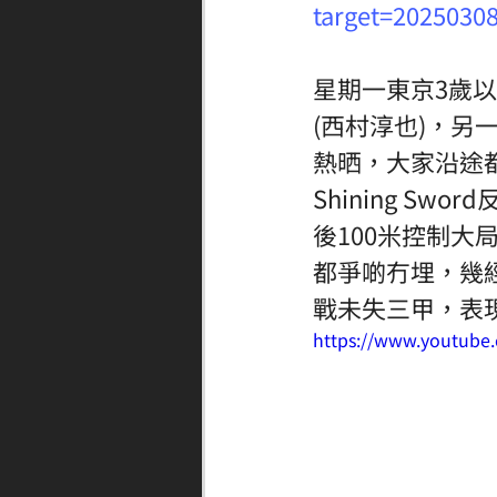
target=2025030
星期一東京3歲以上
(西村淳也)，另
熱晒，大家沿途
Shining 
後100米控制大局
都爭啲冇埋，幾經辛苦
戰未失三甲，表
https://www.youtub