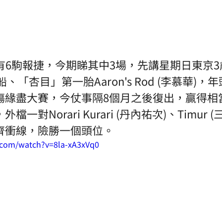
有6駒報捷，今期睇其中3場，先講星期日東京3
船、「杏目」第一胎Aaron's Rod (李慕華)
傷緣盡大賽，今仗事隔8個月之後復出，贏得相
一對Norari Kurari (丹內祐次)、Timur (
齊衝線，險勝一個頭位。
.com/watch?v=8la-xA3xVq0