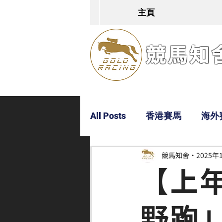
主頁
競馬知舍G
All Posts
香港賽馬
海外
競馬知舍
2025年
Dylan
Bobby
超仔
【上
野跑