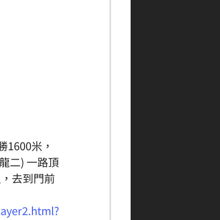
1600米，
龍二) 一路頂
追，去到門前
layer2.html?