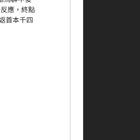
好反應，終點
跑返首本千四