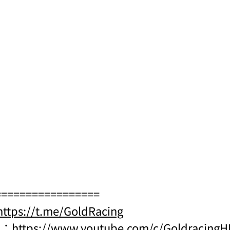
=================
https://t.me/GoldRacing
l：
https://www.youtube.com/c/Goldraci