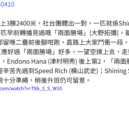
80410
3勝2400米，社台團體出一對，一匹就係Shining
一匹早前轉播見過嘅「兩面勝場」(大野拓彌)，
都留喺二疊前後腳咁跑，直路上大家鬥衝一段
Sword反應好過「兩面勝場」好多，一望空撲上去，
，Endono Hana (津村明秀) 後上第2，「兩
先過到Speed Rich (橫山武史)；Shining 
現十分準繩，稍後升班仍可留意。
e.com/watch?v=TSb_2_S_W10