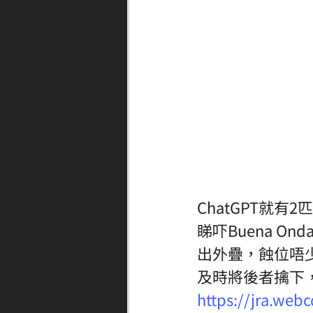
ChatGPT就
睇吓Buena O
出外疊，蝕位唔
及時將後者擒下
https://jra.web