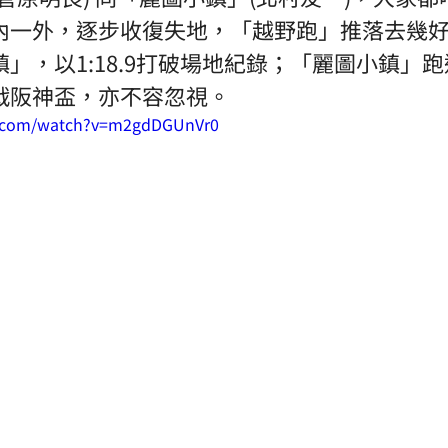
內一外，逐步收復失地，「越野跑」推落去幾
」，以1:18.9打破場地紀錄；「麗圖小鎮」
戰阪神盃，亦不容忽視。
e.com/watch?v=m2gdDGUnVr0