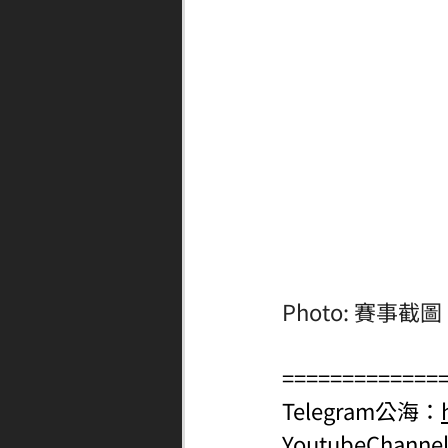
Photo: 賽事截圖
=============
Telegram公海：
YoutubeChanne