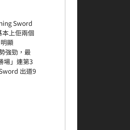
 Sword 
基本上佢兩個
，明顯
走勢強勁，最
面勝場」連第3
Sword 出道9