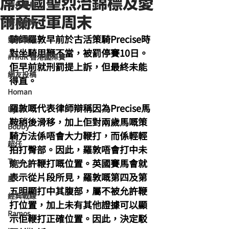
席英國聖烈治錦標及愛
海外賽馬
爾蘭冠軍周末
賽馬新聞
騎師羅敦早前於古活策騎Precise時
競馬磚提
對坐騎用鞭不當，被罰停賽10日。
#HKIR 香港國際賽
佢早前就刑罰提上訴，但最終未能
網友投稿
得直。
Homan
羅敦嘅代表律師辯稱因為Precise馬
Dylan
鞍稍後滑移，加上佢對兩歲馬嘅策
Bobby
騎方法係唔會大力鞭打，而係輕輕
超仔
拍打臀部。因此，羅敦唔會打中未
Tony
能允許鞭打嘅位置。英國賽馬會就
表示從片段所見，羅敦嘅第四及第
鹿
五明顯打中其腹部，屬不被允許鞭
經典戰線
打位置，加上未有其他證據可以顯
Ramos
示佢鞭打正確位置。因此，決定駁