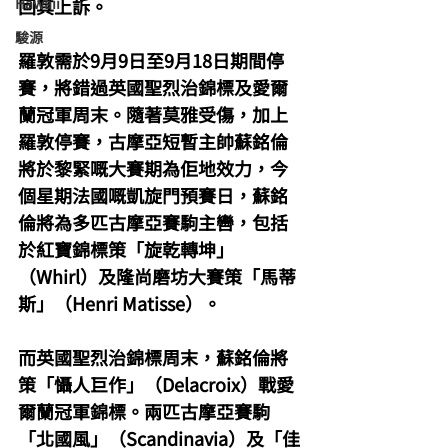
Hawaii
回其上訴。
駿源
羅敦需於9月9日至9月18日期間停
賽，將錯過英國聖烈治錦標及愛爾
蘭冠軍周末。隨著莫雅受傷，加上
羅敦停賽，古摩亞短暫主帥蘇銘倫
將於黎緊嘅大賽期為佢地效力，今
個星期法國嘅凱旋門預賽日，蘇銘
倫將為多匹古摩亞賽駒主轡，包括
於紅寶錦標策「旋乾轉坤」
（Whirl）及隆尚磨坊大賽策「馬蒂
斯」（Henri Matisse）。
而英國聖烈治錦標周末，蘇銘倫將
策「懾人巨作」（Delacroix）戰愛
爾蘭冠軍錦標。兩匹古摩亞賽駒
「北國風」（Scandinavia）及「佳