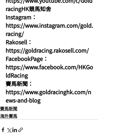
https://www.youtube.com/c/Gold
racingHK競馬知舍
Instagram：
https://www.instagram.com/gold.
racing/
Rakosell：
https://goldracing.rakosell.com/
FacebookPage：
https://www.facebook.com/HKGo
ldRacing
賽馬新聞：
https://www.goldracinghk.com/n
ews-and-blog
賽馬新聞
海外賽馬