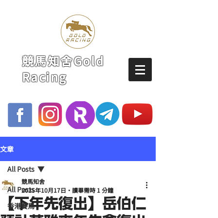
競馬知舍Gold
Racing
文章
All Posts
競馬知舍
All Posts
2025年10月17日
讀畢需時 1 分鐘
【下年先復出】岳伯仁
香港賽馬