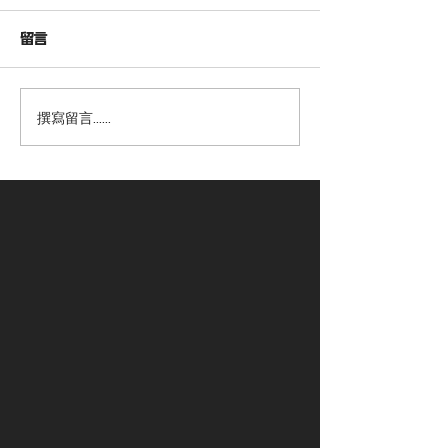
留言
撰寫留言......
【搵幫手】巴利多爾搵蘇
【忍痛兩個月】
銘倫頂替莫雅養傷期間位
骨骨折缺陣餘下
置