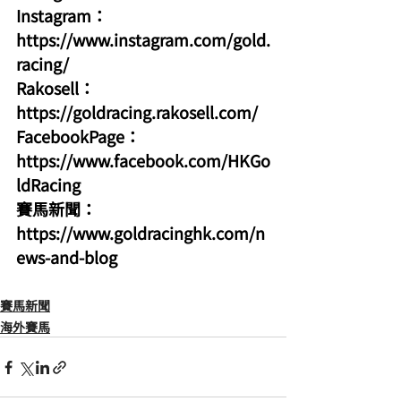
Instagram：
https://www.instagram.com/gold.
racing/
Rakosell：
https://goldracing.rakosell.com/
FacebookPage：
https://www.facebook.com/HKGo
ldRacing
賽馬新聞：
https://www.goldracinghk.com/n
ews-and-blog
賽馬新聞
海外賽馬