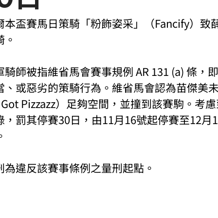
本盃賽馬日策騎「粉飾姿采」（Fancify）致
騎。
師被指維省馬會賽事規例 AR 131 (a) 條
當、或惡劣的策騎行為。維省馬會認為苗傑美
s Got Pizzazz）足夠空間，並撞到該賽駒。
，罰其停賽30日，由11月16號起停賽至12月1
。
刑為違反該賽事條例之量刑起點。