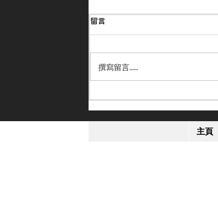
留言
撰寫留言......
【小休再戰】「格倫島」英皇
錦標感疲勞 或跟去年部署進
主頁
軍日本盃