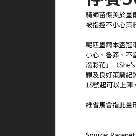
騎師苗傑美於墨爾
被指控不小心策
呢匹墨爾本盃冠軍騎
小心、魯莽、不
潑彩花」（She'
罪及良好策騎紀錄
18號起可以上陣
維省馬會指此量
Source: Racenet