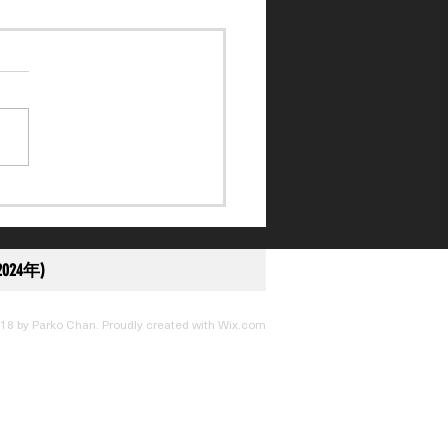
訴得直】黎應揚未盡全力
刑至停賽 10 日
024年)
18 by Parko Chan. Proudly created with
Wix.com