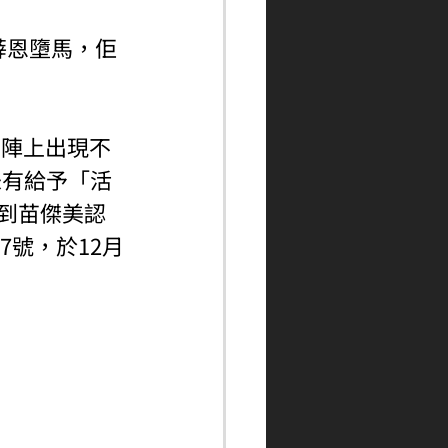
薛恩墮馬，佢
，即陣上出現不
未有給予「活
考慮到苗傑美認
7號，於12月