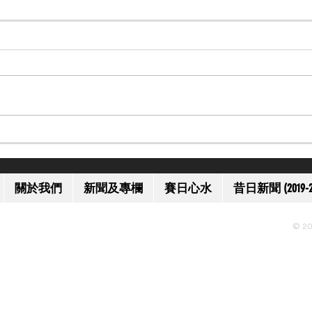
【一代名將】美國名將歐伯道
【上
離世 享年 52 歲
獲減
關於我們
新聞及專欄
賽日心水
昔日新聞 (2019-2
© 20