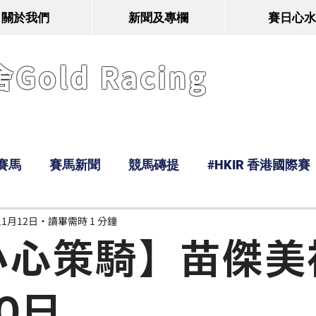
關於我們
新聞及專欄
賽日心水
old Racing
賽馬
賽馬新聞
競馬磚提
#HKIR 香港國際賽
11月12日
讀畢需時 1 分鐘
Tony
鹿
經典戰線
Ramos
Hawaii
小心策騎】苗傑美
0日