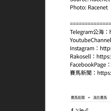
Photo: Racenet
=============
Telegram公海：
YoutubeChanne
Instagram：
http
Rakosell：
https
FacebookPage
賽馬新聞：
http
賽馬新聞
海外賽馬