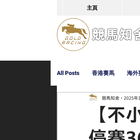
主頁
競馬知舍G
All Posts
香港賽馬
海外
競馬知舍
2025年
Dylan
Bobby
超仔
【不
停賽3