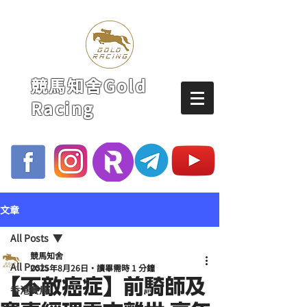
競馬知舍Gold
Racing
文章
All Posts
競馬知舍
All Posts
2025年8月26日
讀畢需時 1 分鐘
【不敵癌症】前騎師及
香港賽馬