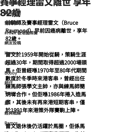
賽事經理雷文離世 享年
海外賽馬
82歲
賽馬新聞
前騎師及賽事經理雷文（Bruce 
競馬磚提
Raymond）早前因癌病離世，享年
#HKIR 香港國際賽
82歲。
網友投稿
Homan
雷文於1959年開始從騎，策騎生涯
超過30年，期間取得超過2000場頭
Dylan
馬。佢曾經喺1970年至80年代期間
Bobby
數度於冬季時來港客串，曾經出任
超仔
練馬師張學文主帥，亦與練馬師簡
Tony
炳墀合作。但佢喺1986年捲入造馬
案，其後未有再來港短期客串，僅
鹿
於1991年來港策外隊賽駒上陣。
經典戰線
Ramos
雷文退休後仍活躍於馬圈，佢係馬