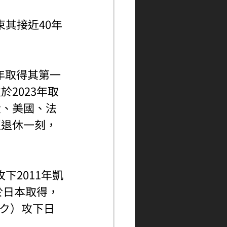
結束其接近40年
8年取得其第一
2023年取
大、美國、法
至退休一刻，
下2011年凱
於日本取得，
ック）攻下日