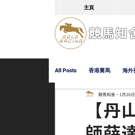
主頁
競馬知舍G
All Posts
香港賽馬
海外
競馬知舍
1月26日
Dylan
Bobby
超仔
【丹
師薛