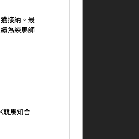
不獲接納。最
繼續為練馬師
ngHK競馬知舍