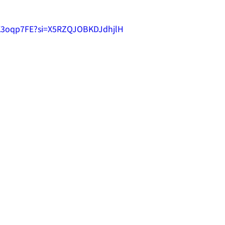
9K3oqp7FE?si=X5RZQJOBKDJdhjlH