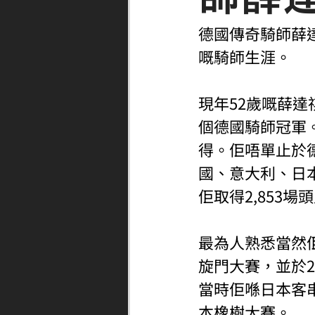
德國傳奇騎師薛達祺
嘅騎師生涯。
現年52歲嘅薛達
個德國騎師冠軍
得。佢唔單止於
國、意大利、日
佢取得2,853
最為人熟悉當然佢
旋門大賽，並於
當時佢喺日本客串
本橡樹大賽。