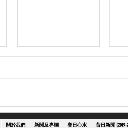
【一代名將】美國名將歐伯道
【上
離世 享年 52 歲
獲減
關於我們
新聞及專欄
賽日心水
昔日新聞 (2019-2