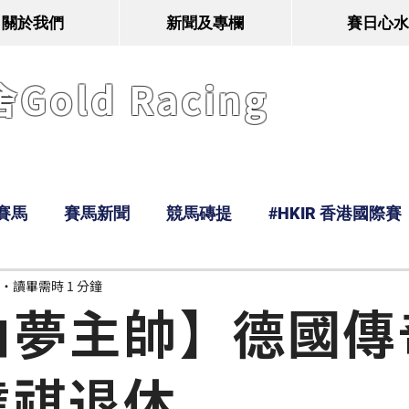
關於我們
新聞及專欄
賽日心水
old Racing
賽馬
賽馬新聞
競馬磚提
#HKIR 香港國際賽
讀畢需時 1 分鐘
Tony
鹿
經典戰線
Ramos
Hawaii
山夢主帥】德國傳
達祺退休