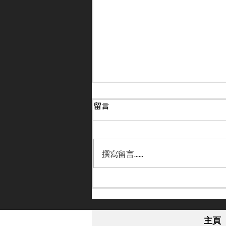
留言
撰寫留言......
【小休再戰】「格倫島」英皇
錦標感疲勞 或跟去年部署進
主頁
軍日本盃