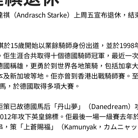
（Andrasch Starke）上周五宣布退休，
祺於15歲開始以業餘騎師身份出道，並於199
。佢生涯合共取得十個德國騎師冠軍，最近一次於
德國稱雄，更勇於到世界各地策騎，包括加拿
本及新加坡等地。佢亦曾到香港出戰騎師賽。
場頭馬，於德國取得多項大賽。
策已故德國馬后「丹山夢」（Danedream）攻
2012年攻下英皇錦標。佢最後一場一級賽去年
，策「上蒼賜福」（Kamunyak，カムニャ