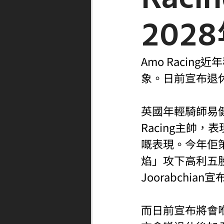
202
Amo Raci
象。日前宣布退
英國年輕騎師易健寧
Racing主帥，
嘅表現。今年佢策
焰」攻下高利五股
Joorabchi
而日前宣布將會