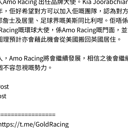
o Racing 出任品牌大使。Kia Joorabch
年，佢好希望對方可以加入佢嘅團隊，認為對
勒邦詹士及居里、足球界嘅美斯同比利咁。佢唔
Racing嘅環球大使，係Amo Racing嘅門面
圖理預計亦會藉此機會從美國搬回英國居住。
，Amo Racing將會繼續發展，相信之後會
個不容忽視嘅勢力。
ost
ost
=================
https://t.me/GoldRacing