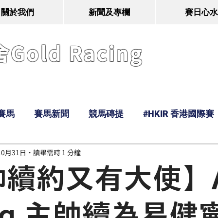
關於我們
新聞及專欄
賽日心水
old Racing
賽馬
賽馬新聞
競馬磚提
#HKIR 香港國際賽
10月31日
讀畢需時 1 分鐘
Tony
鹿
經典戰線
Ramos
Hawaii
帥續約又有大使】
ing 主帥續為易健