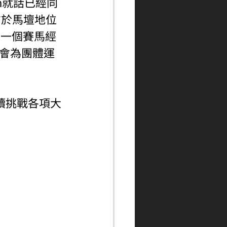
ian就話已經同
方於馬壇地位
係一個賽馬經
，並會為團體運
繼續挑戰各項大