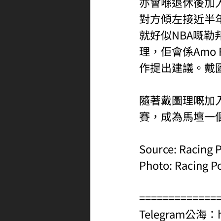
亦會喺退休後加入Am
對方傾左接近半
就好似NBA嘅
理，佢會係Amo 
作提出建議。戴
隨著戴圖理嘅加入
賽，成為馬壇一
Source: Racing P
Photo: Racing P
=============
Telegram公海：