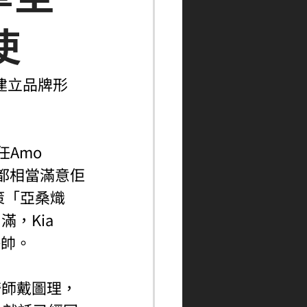
使
極建立品牌形
Amo 
an都相當滿意佢
策「亞桑熾
，Kia 
掛帥。
騎師戴圖理，