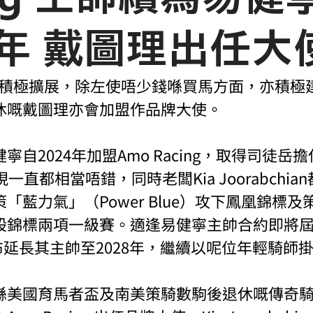
8年 戴圖理出任大
ng近年積極擴展，除左使唔少錢喺買馬方面，亦積
休嘅戴圖理亦會加盟作品牌大使。
自2024年加盟Amo Racing，取得司徒岳擔任
表現一直都相當唔錯，同時老闆Kia Joorabchi
「藍力氣」（Power Blue）攻下鳳凰錦標及
錦標兩項一級賽。適逢易健寧主帥合約即將屆滿
an宣布延長其主帥至2028年，繼續以呢位年輕騎師
喺美國育馬者盃及南美策騎數駒後退休嘅傳奇