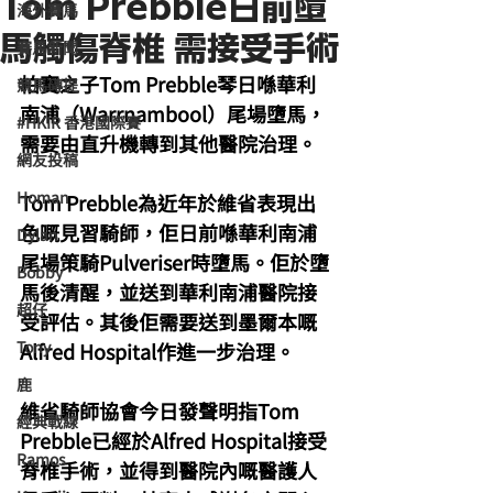
Tom Prebble日前墮
海外賽馬
馬觸傷脊椎 需接受手術
賽馬新聞
柏寶之子Tom Prebble琴日喺華利
競馬磚提
南浦（Warrnambool）尾場墮馬，
#HKIR 香港國際賽
需要由直升機轉到其他醫院治理。
網友投稿
Homan
Tom Prebble為近年於維省表現出
色嘅見習騎師，佢日前喺華利南浦
Dylan
尾場策騎Pulveriser時墮馬。佢於墮
Bobby
馬後清醒，並送到華利南浦醫院接
超仔
受評估。其後佢需要送到墨爾本嘅
Tony
Alfred Hospital作進一步治理。
鹿
維省騎師協會今日發聲明指Tom 
經典戰線
Prebble已經於Alfred Hospital接受
Ramos
脊椎手術，並得到醫院內嘅醫護人