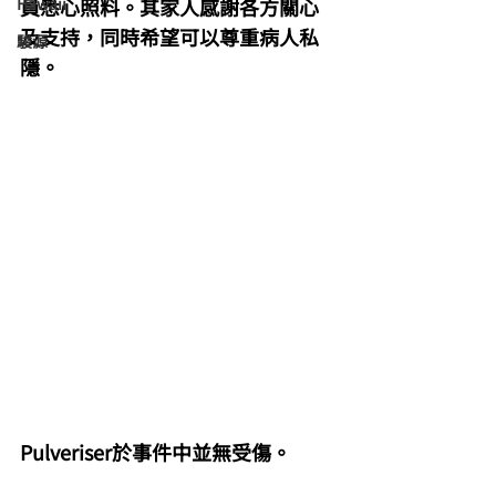
Hawaii
員悉心照料。其家人感謝各方關心
及支持，同時希望可以尊重病人私
駿源
隱。
Pulveriser於事件中並無受傷。