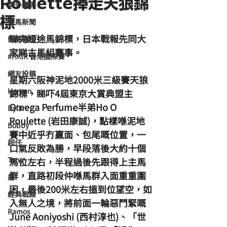
Roulette捧走天狼錦
海外賽馬
標
賽馬新聞
睇完短途馬錦標，日本戰報先同大
競馬磚提
家睇古馬組賽事。
#HKIR 香港國際賽
網友投稿
星期六阪神泥地2000米三級賽天狼
Homan
錦標，睇吓4屆東京大賞典盟主
Omega Perfume半弟Ho O 
Dylan
Roulette (岩田康誠)，點樣喺泥地
Bobby
賽中近乎冇贏面、包尾嘅位置，一
超仔
口氣反敗為勝，早段落後大約十個
Tony
馬位左右，半程過後先跟得上主馬
群，直路初段仲喺馬群入面重重圍
鹿
困，最後200米左右搵到位望空，如
經典戰線
入無人之境，將前面一輪惡鬥緊嘅
Ramos
June Aoniyoshi (西村淳也)、「世