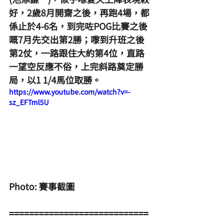
好，2歲8月開齋之後，再跑4場，都
係止於4-6名，到完咗POG比賽之後
嘅7月先交出第2勝；嚟到升班之後
第2仗，一路跟住大約第4位，直路
一望空反應不俗，上完斜路奠定勝
局，以1 1/4馬位取勝。
https://www.youtube.com/watch?v=-
sz_EFTml5U
Photo: 賽事截圖
============================