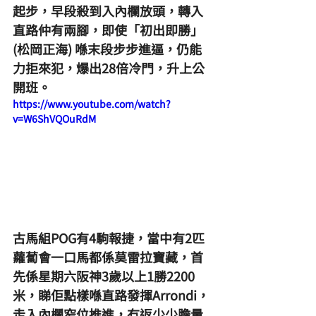
起步，早段殺到入內欄放頭，轉入
直路仲有兩腳，即使「初出即勝」
(松岡正海) 喺末段步步進逼，仍能
力拒來犯，爆出28倍冷門，升上公
開班。
https://www.youtube.com/watch?
v=W6ShVQOuRdM
古馬組POG有4駒報捷，當中有2匹
蘿蔔會一口馬都係莫雷拉寶藏，首
先係星期六阪神3歲以上1勝2200
米，睇佢點樣喺直路發揮Arrondi，
走入內欄窄位推進，冇返少少膽量