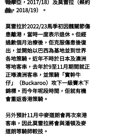
Hawaii
翰摩亞，2017/18）及莫雷拉（蔡約
翰，2018/19）。
駿源
莫雷拉於2022/23馬季初因髖關節傷
患離港，當時一度表示退休。但經
過數個月治療後，佢克服傷患後復
出，並開始以巴西為基地並到世界
各地策騎。近年不時於日本及澳洲
等地客串，去年於9至11月期間就正
正喺澳洲客串，並策騎「實幹牛
仔」（Buckaroo）攻下一級賽木下
錦標。而今年呢段時間，佢就有機
會重返香港策騎。
另外
預計11月中麥道朗會再次來港
客串，因此莫雷拉將會與潘頓及麥
道朗等騎師較技。