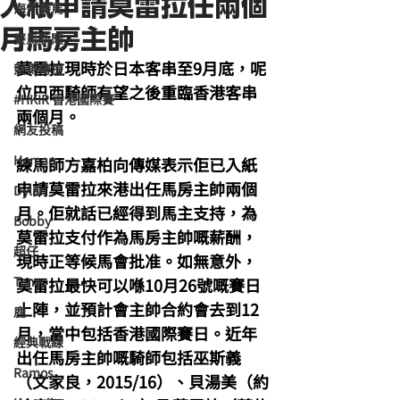
入紙申請莫雷拉任兩個
海外賽馬
月馬房主帥
賽馬新聞
莫雷拉現時於日本客串至9月底，呢
競馬磚提
位巴西騎師有望之後重臨香港客串
#HKIR 香港國際賽
兩個月。
網友投稿
Homan
練馬師方嘉柏向傳媒表示佢已入紙
申請莫雷拉來港出任馬房主帥兩個
Dylan
月。佢就話已經得到馬主支持，為
Bobby
莫雷拉支付作為馬房主帥嘅薪酬，
超仔
現時正等候馬會批准。如無意外，
Tony
莫雷拉最快可以喺10月26號嘅賽日
上陣，並預計會主帥合約會去到12
鹿
月，當中包括香港國際賽日。近年
經典戰線
出任馬房主帥嘅騎師包括巫斯義
Ramos
（文家良，2015/16）、貝湯美（約