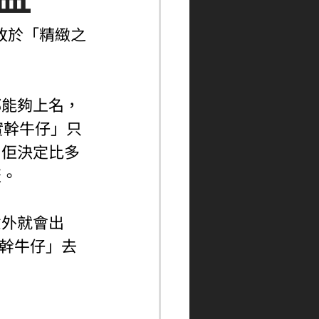
僅敗於「精緻之
都能夠上名，
「實幹牛仔」只
，佢決定比多
盃。
意外就會出
實幹牛仔」去