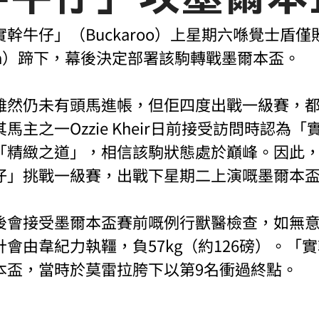
幹牛仔」（Buckaroo）上星期六喺覺士盾
stina）蹄下，幕後決定部署該駒轉戰墨爾本盃。
雖然仍未有頭馬進帳，但佢四度出戰一級賽，
馬主之一Ozzie Kheir日前接受訪問時認為
「精緻之道」，相信該駒狀態處於巔峰。因此
仔」挑戰一級賽，出戰下星期二上演嘅墨爾本
後會接受墨爾本盃賽前嘅例行獸醫檢查，如無
會由韋紀力執韁，負57kg（約126磅）。「
本盃，當時於莫雷拉胯下以第9名衝過終點。