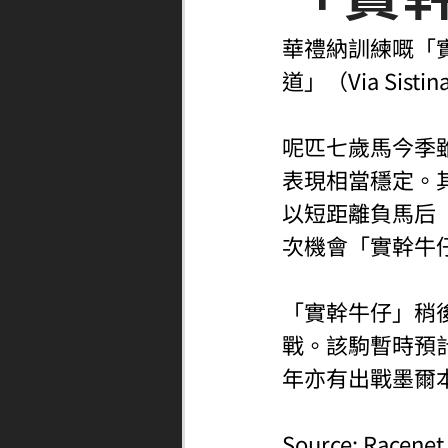
華禮納訓練嘅「實
道」（Via Si
呢匹七歲馬今季
表現相當穩定。其
以短距離負馬后
次機會「實幹牛
「實幹牛仔」稍
戰。該駒暫時預計
年亦有出戰墨爾
Source: Racenet