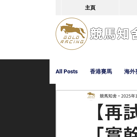
主頁
競馬知舍G
All Posts
香港賽馬
海外
競馬知舍
2025年
Dylan
Bobby
超仔
【再
「實