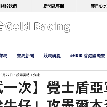
關於我們
新聞及專欄
賽日心水
old Racing
賽馬
賽馬新聞
競馬磚提
#HKIR 香港國際賽
10月27日
讀畢需時 1 分鐘
Tony
鹿
經典戰線
Ramos
Hawaii
試一次】覺士盾亞
幹牛仔」攻墨爾本