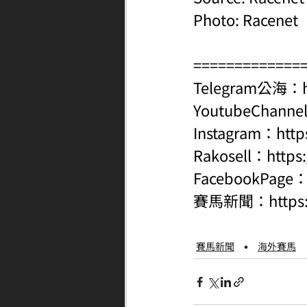
Photo: Racenet
=============
Telegram公海：
YoutubeChanne
Instagram：
http
Rakosell：
https
FacebookPage
賽馬新聞：
http
賽馬新聞
海外賽馬