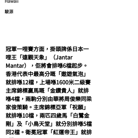
Hawaii
駿源
冠軍一哩賽方面，掛頭牌係日本一
哩王「遠觀天象」（Jantar 
Mantar），佢將會排喺6檔起步。
香港代表中最高分嘅「遨遊氣泡」
就排喺12檔，上場喺1600米二級賽
主席錦標贏馬嘅「金鑽貴人」就排
喺4檔，兩駒分別由華將周俊樂同梁
家俊策騎。主席錦標亞軍「祝願」
就排喺10檔，兩匹四歲馬「白鷺金
剛」及「小鳥天堂」就分別排喺5檔
同2檔。衛冕冠軍「紅運帝王」就排