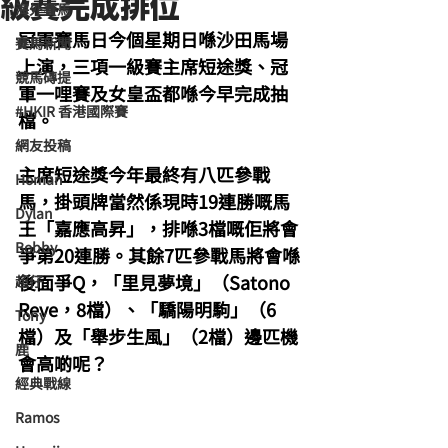
級賽完成排位
海外賽馬
冠軍賽馬日今個星期日喺沙田馬場
賽馬新聞
上演，三項一級賽主席短途獎、冠
競馬磚提
軍一哩賽及女皇盃都喺今早完成抽
#HKIR 香港國際賽
檔。
網友投稿
主席短途獎今年最終有八匹參戰
Homan
馬，掛頭牌當然係現時19連勝嘅馬
Dylan
王「嘉應高昇」，排喺3檔嘅佢將會
Bobby
爭第20連勝。其餘7匹參戰馬將會喺
後面爭Q，「里見夢境」（Satono 
超仔
Reve，8檔）、「驕陽明駒」（6
Tony
檔）及「舉步生風」（2檔）邊匹機
鹿
會高啲呢？
經典戰線
Ramos