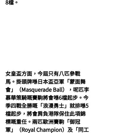
8檔。
女皇盃方面，今屆只有八匹參戰
馬。掛頭牌喺日本盃亞軍「蒙面舞
會」（Masquerade Ball），呢匹李
慕華策騎嘅賽駒將會喺6檔起步。今
季四戰全勝嘅「浪漫勇士」就排喺5
檔起步，將會肩負港隊保住此項錦
標嘅重任。兩匹歐洲賽駒「御冠
軍」（Royal Champion）及「同工