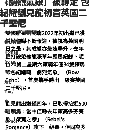
「劇烈氣象」被轉走 包
海外賽馬
紀耀劉見龍初嘗英國二
賽馬新聞
千堅尼
競馬磚提
英國新星劉見龍2022年初出道已獲
#HKIR 香港國際賽
當地傳媒不斷報道，被視為英國明
網友投稿
日之是，其成績亦急速攀升。去年
Homan
更打破范義龍嘅單年頭馬紀錄。呢
Dylan
位20歲上星期六策騎年僅34歲練馬
師包紀耀嘅「劇烈氣象」（Bow 
Bobby
Echo），首度攜手勝出一級賽英國
超仔
二千堅尼。
Tony
鹿
劉見龍出道僅四年，已取得接近500
場頭馬，當中佢喺去年策高多芬賽
經典戰線
駒「桀驁之戀」（Rebel's 
Ramos
Romance）攻下一級賽。佢同高多