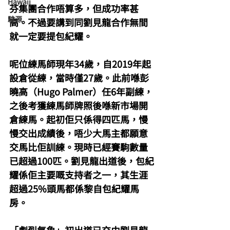
Hawaii
芬集團合作唔算多，但成功率甚
駿源
高。不過要講到同劉見龍合作無間
就一定要提包紀耀。
呢位練馬師現年34歲，自2019年起
設倉從練，當時僅27歲。此前喺彭
曉高（Hugo Palmer）任6年副練，
之後考獲練馬師牌照後喺新市場開
倉練馬。起初佢只係得四匹馬，慢
慢交出成績後，唔少大馬主都願意
交馬比佢訓練。現時已經賽駒數量
已超過100匹。劉見龍出道後，包紀
耀係佢主要嘅支持者之一，其生涯
超過25%頭馬都係黎自包紀耀馬
房。