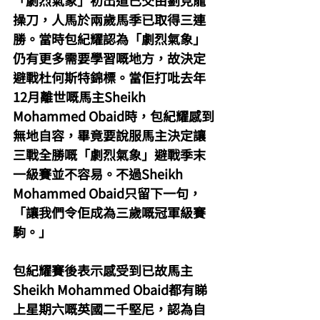
「劇烈氣象」初出道已交由劉見龍
操刀，人馬於兩歲馬季已取得三連
勝。當時包紀耀認為「劇烈氣象」
仍有更多需要學習嘅地方，故決定
避戰杜何斯特錦標。當佢打吡去年
12月離世嘅馬主Sheikh 
Mohammed Obaid時，包紀耀感到
無地自容，畢竟要說服馬主決定讓
三戰全勝嘅「劇烈氣象」避戰季末
一級賽並不容易。不過Sheikh 
Mohammed Obaid只留下一句，
「讓我們令佢成為三歲嘅冠軍級賽
駒。」
包紀耀賽後表示感受到已故馬主
Sheikh Mohammed Obaid都有睇
上星期六嘅英國二千堅尼，認為自