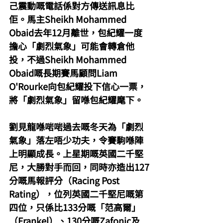
己震動嘅電話係對方傳送訊息比
佢。馬主Sheikh Mohammed 
Obaid去年12月離世，包紀耀一度
擔心「劇烈氣象」可能會轉倉他
投，不過Sheikh Mohammed 
Obaid嘅長期賽馬顧問Liam 
O'Rourke向包紀耀投下信心一票，
將「劇烈氣象」留喺包紀耀麾下。
劉見龍喺啱啱過去嘅冬天為「劇烈
氣象」落左唔少功夫，令賽駒喺陣
上明顯成長。上星期嘅英國二千堅
尼，大勝對手而回，同時亦造出127
分嘅馬報評分（Racing Post 
Rating），位列英國二千堅尼嘅第
四位，只係比133分嘅「范高爾」
（Frankel）、130分嘅Zafonic及