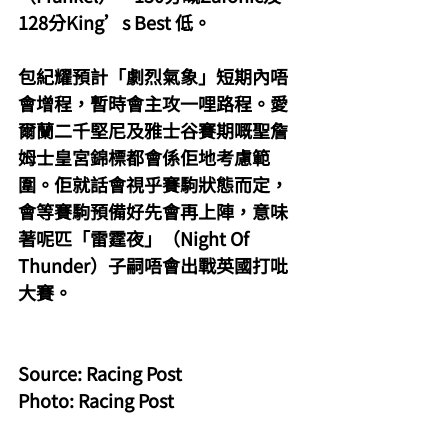
128分King’s Best 低。
包紀耀預計「劇烈氣象」短期內唔
會增程，暫時會主攻一哩路程。愛
爾蘭二千堅尼及雅士谷賽期嘅聖詹
姆士皇宮錦標都會係佢地考慮範
圍。佢就話會視乎賽駒狀態而定，
會等賽駒預備好先會再上陣，意味
著呢匹「雷霆夜」（Night Of 
Thunder）子嗣唔會出戰英國打吡
大賽。
Source: Racing Post
Photo: Racing Post