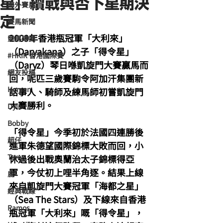
星」續戰與否下星期決
海外賽馬
定
賽馬新聞
2009年香港瓶冠軍「大利來」
競馬磚提
（Daryakana）之子「得令星」
#HKIR 香港國際賽
（Daryz）琴日喺凱旋門大賽贏馬而
網友投稿
回，呢匹三歲賽駒令阿加汗集團新
Homan
話事人、騎師及練馬師初嘗凱旋門
大賽勝利。
Dylan
Bobby
「得令星」今季初於法國四連勝後
超仔
進軍朱德望國際錦標大敗而回，小
Tony
休過後出戰奧蘭治太子錦標得亞
軍，今仗初上哩半角逐。結果上線
鹿
來自凱旋門大賽冠軍「海都之星」
經典戰線
（Sea The Stars）及下線來自香港
Ramos
瓶冠軍「大利來」嘅「得令星」，