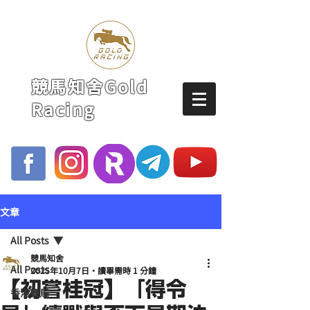
競馬知舍Gold
Racing
文章
All Posts
競馬知舍
All Posts
2025年10月7日
讀畢需時 1 分鐘
【初嘗桂冠】「得令
香港賽馬