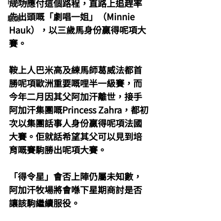
Hawaii
成功應付這個路程，直路上追趕率
先出頭嘅「劇唱一姐」（Minnie 
駿源
Hauk），以三歲馬身份贏得呢項大
賽。
鞍上人巴米高及練馬師葛威法都首
勝呢項歐洲重要嘅哩半一級賽，而
今年二月因其父阿加汗離世，接手
阿加汗集團嘅Princess Zahra，都初
次以集團話事人身份贏得呢項法國
大賽。佢就話希望其父可以見到培
育嘅賽駒勝出呢項大賽。
「得令星」會否上陣仍屬未知數，
阿加汗牧場將會喺下星期商討是否
讓該駒繼續服役。