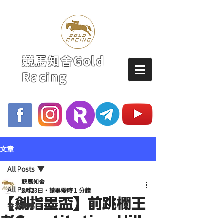
競馬知舍Gold
Racing
文章
All Posts
競馬知舍
All Posts
2月23日
讀畢需時 1 分鐘
【劍指墨盃】前跳欄王
香港賽馬