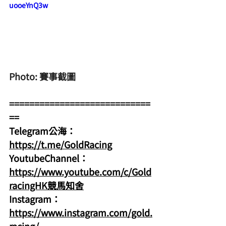
uooeYnQ3w
Photo: 賽事截圖
============================
==
Telegram公海：
https://t.me/GoldRacing
YoutubeChannel：
https://www.youtube.com/c/Gold
racingHK競馬知舍
Instagram：
https://www.instagram.com/gold.