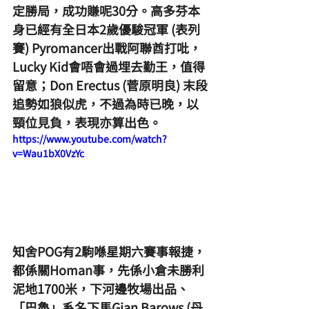
定勝局，成功賺呢30分。高多芬本
身已經有全日本2歲優駿冠軍 (表列
賽) Pyromancer出戰阿聯酋打吡，
Lucky Kid會唔會過埋去勤王，值得
留意；Don Erectus (菅原明良) 末段
追勢如狼似虎，不過為時已晚，以
頸位見負，表現亦算出色。
https://www.youtube.com/watch?
v=Wau1bX0VzYc
知舍POG有2駒喺星期六賽事報捷，
都係關Homan事，先係小倉未勝利
泥地1700米，下河邊牧場出品、
「巴魯」系名下馬Gian Barows (丹