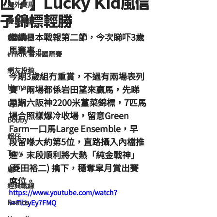
匹？】Lucky Kid風信
海外賽馬
子錦標輕勝
賽馬新聞
繼續日本戰報第二節，今次睇吓3歲
競馬磚提
馬賽事。
#HKIR 香港國際賽
網友投稿
今期3歲組冇重賞，不過有兩場表列
Homan
賽，兩場都係岩田望來贏馬，先睇
星期六阪神2200米蓳菜錦標，7匹馬
Dylan
場合照樣爆冷收場，留意Green 
Bobby
Farm一口馬Large Ensemble，早
超仔
段留喺大約第5位，直路攝入內檔推
Tony
進，末段順利將大熱「純金戰神」
(菱田裕二) 擒下，穩奪皐月賞出賽
鹿
席位。
經典戰線
https://www.youtube.com/watch?
Ramos
v=Fll1yEy7FMQ