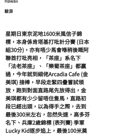
Hawaii
駿源
星期日東京泥地1600米風信子錦
標，本身係肯塔基打吡計分賽 (日本
組30分)，亦有唔少馬會喺稍後嘅阿
聯酋打吡亮相，「茶座」系名下
「法老茶座」、「樂蜀茶座」都贏
過，今年就到細佬Arcadia Cafe (金
美琪) 接棒，早段走緊四疊嘗試領
放，跑到對面直路尾先放得出，金
美琪都有少少留唔住隻馬，直路初
段已經出頭，以為得手之際，去到
最後300米左右，忽然失速，高多芬
名下、兵庫2歲錦標 (表列賽) 季軍
Lucky Kid逐步追上，最後100米奠