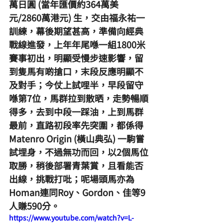
萬日圓 (當年匯價約364萬美
元/2860萬港元) 生，交由福永祐一
訓練，幕後期望甚高，準備向經典
戰線進發，上年年尾喺一組1800米
賽事初出，明顯受慢步速影響，留
到隻馬有啲搶口，末段反應明顯不
及對手；今仗上試哩半，早段留守
喺第7位，馬群拉到散晒，走勢暢順
得多，去到中段一踩油，上到馬群
最前，直路初段率先突圍，都係得
Matenro Origin (橫山典弘) 一駒嘗
試埋身，不過無功而回，以2個馬位
取勝，稍後部署青葉賞，且看能否
出線，挑戰打吡；呢場頭馬亦為
Homan連同Roy、Gordon、佳等9
人賺590分。
https://www.youtube.com/watch?v=L-