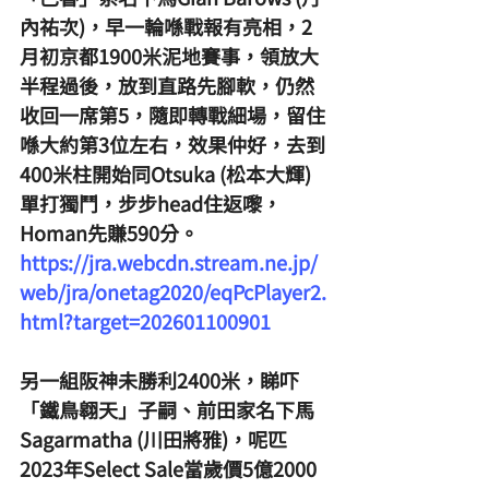
內祐次)，早一輪喺戰報有亮相，2
月初京都1900米泥地賽事，領放大
半程過後，放到直路先腳軟，仍然
收回一席第5，隨即轉戰細場，留住
喺大約第3位左右，效果仲好，去到
400米柱開始同Otsuka (松本大輝) 
單打獨鬥，步步head住返嚟，
Homan先賺590分。
https://jra.webcdn.stream.ne.jp/
web/jra/onetag2020/eqPcPlayer2.
html?target=202601100901
另一組阪神未勝利2400米，睇吓
「鐵鳥翱天」子嗣、前田家名下馬
Sagarmatha (川田將雅)，呢匹
2023年Select Sale當歲價5億2000