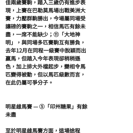
佳兩歲賽駒，踏入三歲仍有進步表
現，上賽在巴勒莫馬場出戰美洲大
賽，力壓群駒勝出，今場屬同場受
讓磅的賽駒之一，相信馬匹有餘未
盡，一席不能缺少；
⑪「大地神
明」
，與同場多匹賽駒互有勝負，
去年12月在同程一級賽中脫穎而出
贏馬，但踏入今年表現卻稍稍遜
色，加上排大外檔起步，變相令馬
匹變得被動，但以馬匹級數而言，
在此仍屬可爭分子。
明星雌馬賽 — ⑤「印州糖果」有餘
未盡
至於明星雌馬賽方面，這場途程