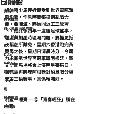
日前瞻
海外賽馬
相信唔少馬迷近期受到世界盃嘅熱
賽馬新聞
潮影響，作息時間都搞到亂晒大
競馬磚提
籠，要睇波、睇馬同返工三管齊
#HKIR 香港國際賽
下，始終係四年一度嘅足球盛事，
加上美加墨時區嘅問題，要捱更抵
網友投稿
夜都在所難免，星期六香港跑完黃
Homan
昏馬之後，星期日清晨時分，今屆
Dylan
力求衛冕世界盃冠軍嘅阿根廷，聖
Bobby
艾斯圖馬場將會上演明星賽馬日，
睇完馬再睇埋阿根廷對約旦嘅分組
超仔
賽第三輪賽事，真係啱啱好。
Tony
鹿
經典戰線
明星一哩賽 — ⑩「青春輕狂」勝在
主動
Ramos