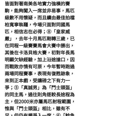
皆面對著南美各地實力強橫的賽
駒，能夠闖入一席並非易事，馬匹
級數不用懷疑，而且續由最佳拍檔
柏寬寧執韁，今場只面對同國馬
匹，相信志在必得；
⑧「皇家威
嚴」
，去年十月馬匹剛轉三歲，已
在同程一級賽賽馬會大賽中勝出，
其後在卡洛貝格大賽，初對年長馬
明顯欠缺經驗，加上沿途搶口，因
而戰敗亦情有可原，今年暫時跑過
兩場同程賽事，表現有復甦跡象，
來到正本戲，受讓磅之下有力一
爭；
⑤「真誠男」
為「鬥士頭盔」
的同主馬，過往則角逐較長途程為
主，但2000米亦屬馬匹射程範圍，
惟與「鬥士頭盔」相比，雖有不
足，但仍有權爭入一席；
⑥「鯰魚