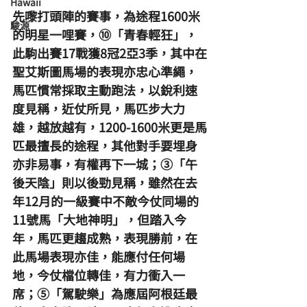
Hawaii
先嚟打頭陣的賽事，為途程1600米
駿源
的明星一哩賽，
⑩「青春輕狂」
，
此駒出賽17戰獲8冠2亞3季，其中在
聖艾斯圖馬場的表現亦忠心準繩，
馬匹慣常採取主動跑法，以銳利速
度見稱，近仗所見，馬匹步大力
雄，越放越有，1200-1600米更是馬
匹最擅長的途程，其他對手要埋身
亦非易事，有權再下一城；
③「午
後天陰」
則以後勁見稱，雖然在去
年12月的一級賽中不敵今仗同場的
11號馬「大地神明」，但踏入今
年，馬匹更趨成熟，表現勝前，在
此馬場表現亦佳，能應付任何場
地，今仗檔位轉佳，有力衝入一
席；
⑤「駕駛樂」
為應屆阿根廷最