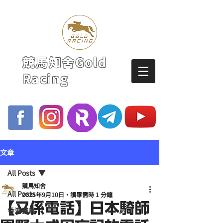
競馬知舍Gold
Racing
文章
All Posts
競馬知舍
All Posts
2025年9月10日
讀畢需時 1 分鐘
【又係電話】日本騎師
香港賽馬