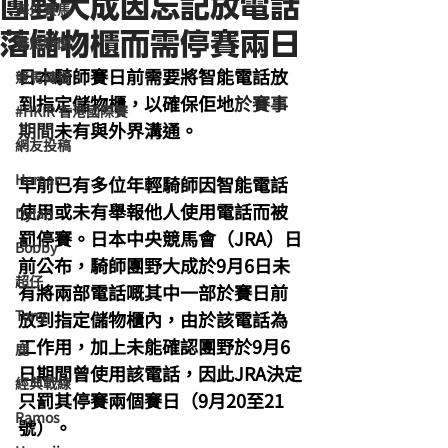
團野大成因忘記放電話
海外賽馬
落儲物櫃而需停賽兩日
賽馬新聞
日本騎師賽日前需要將智能電話放
競馬磚提
到指定儲物櫃，以確保佢地
於賽事
#HKIR 香港國際賽
期間
未有與外界溝通。
網友投稿
Homan
早前已有多位年輕騎師因智能電話
使用或未有舉報他人使用電話而被
Dylan
罰停賽。日本中央競馬會（JRA）日
Bobby
前公布，騎師團野大成於9月6日未
超仔
有將兩部電話嘅其中一部於賽日前
Tony
放到指定儲物櫃內，由於該電話為
工作用，加上未能確認團野於9月6
鹿
日期間曾使用該電話，因此JRA決定
經典戰線
只罰其停賽兩個賽日（9月20至21
Ramos
號）。