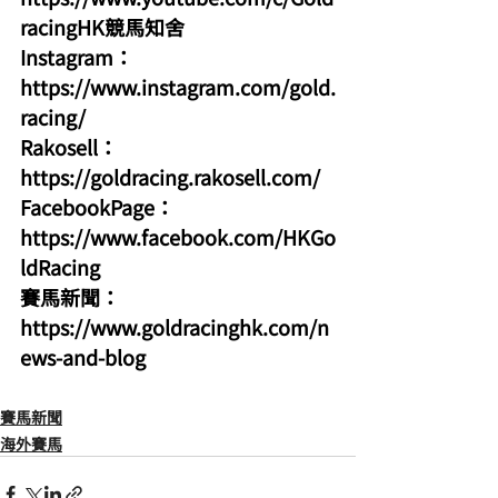
racingHK競馬知舍
Instagram：
https://www.instagram.com/gold.
racing/
Rakosell：
https://goldracing.rakosell.com/
FacebookPage：
https://www.facebook.com/HKGo
ldRacing
賽馬新聞：
https://www.goldracinghk.com/n
ews-and-blog
賽馬新聞
海外賽馬