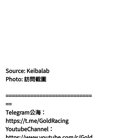
Source: Keibalab
Photo: 訪問截圖
============================
==
Telegram公海：
https://t.me/GoldRacing
YoutubeChannel：
https://www.youtube.com/c/Gold