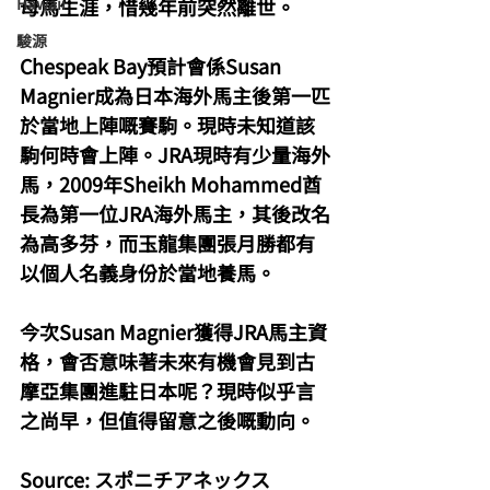
Hawaii
母馬生涯，惜幾年前突然離世。
駿源
Chespeak Bay預計會係Susan 
Magnier成為日本海外馬主後第一匹
於當地上陣嘅賽駒。現時未知道該
駒何時會上陣。JRA現時有少量海外
馬，2009年Sheikh Mohammed酋
長為第一位JRA海外馬主，其後改名
為高多芬，而玉龍集團張月勝都有
以個人名義身份於當地養馬。
今次Susan Magnier獲得JRA馬主資
格，會否意味著未來有機會見到古
摩亞集團進駐日本呢？現時似乎言
之尚早，但值得留意之後嘅動向。
Source: スポニチアネックス