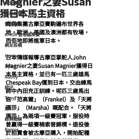
Magnier之妻Susan
海外賽馬
獲日本馬主資格
賽馬新聞
育馬集團古摩亞賽駒遍布世界各
競馬磚提
地，歐洲、美國及澳洲都有牧場，
#HKIR 香港國際賽
而佢地即將進軍日本。
網友投稿
Homan
日本傳媒報導古摩亞掌舵人John 
Magnier之妻Susan Magnier獲得日
Dylan
本馬主資格，並已有一匹三歲雄馬
Bobby
Chespeak Bay運到日本，交由練馬
超仔
師中內田充正訓練。呢匹三歲馬出
Tony
自「范高爾」（Frankel）及「天將
瑪莎」（Marsha）嘅配合。「天將
鹿
瑪莎」為兩項一級賽冠軍，服役時
經典戰線
曾贏得一級賽楠索普錦標。退役後
Ramos
於拍賣會被古摩亞購入，開始配種