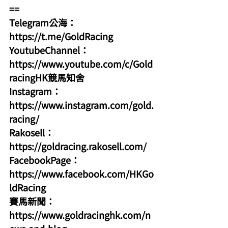
==
Telegram公海：
https://t.me/GoldRacing
YoutubeChannel：
https://www.youtube.com/c/Gold
racingHK競馬知舍
Instagram：
https://www.instagram.com/gold.
racing/
Rakosell：
https://goldracing.rakosell.com/
FacebookPage：
https://www.facebook.com/HKGo
ldRacing
賽馬新聞：
https://www.goldracinghk.com/n