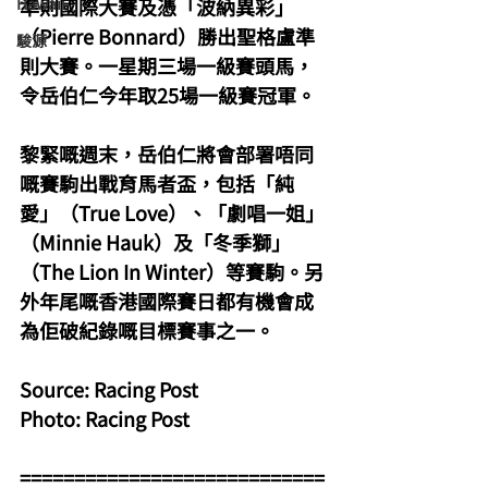
Hawaii
準則國際大賽及憑「波納異彩」
（Pierre Bonnard）勝出聖格盧準
駿源
則大賽。一星期三場一級賽頭馬，
令岳伯仁今年取25場一級賽冠軍。
黎緊嘅週末，岳伯仁將會部署唔同
嘅賽駒出戰育馬者盃，包括「純
愛」（True Love）、「劇唱一姐」
（Minnie Hauk）及「冬季獅」
（The Lion In Winter）等賽駒。另
外年尾嘅香港國際賽日都有機會成
為佢破紀錄嘅目標賽事之一。
Source: Racing Post
Photo: Racing Post
============================