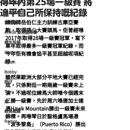
得年內第25場一級賽 將
海外賽馬
追平自己所保持嘅紀錄
賽馬新聞
練馬師岳伯仁主力訓練古摩亞賽
競馬磚提
駒，取得唔少大賽頭馬。佢曾經喺
#HKIR 香港國際賽
2017年取得28場一級賽冠軍，寫下
網友投稿
單年取得最多一級賽冠軍紀錄，而
Homan
今年佢有機會追平甚至超越呢項紀
錄。
Dylan
Bobby
雖然果歐洲大部分平地大賽已經完
超仔
成，只係剩低一啲兩歲一級賽未上
Tony
演。不過呢位練馬大師喺今個週末
三勝一級賽，先於周六喺唐加士達
鹿
憑Hawk Mountain勝出一級賽未來
經典戰線
錦標。再喺琴日於聖格盧馬場憑
Ramos
「波多黎島」（Puerto Rico）勝出