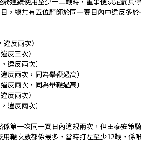
坐騎連續使用至少十二鞭時，董事便決定罰其
嘅賽日，總共有五位騎師於同一賽日內中違反多於
：
，違反兩次）
，違反三次）
日，違反兩次）
，違反兩次，同為舉鞭過高）
，違反兩次，同為舉鞭過高）
，違反兩次）
日，違反兩次）
然係第一次同一賽日內違規兩次，但田泰安策
嘅用鞭次數都係最多，當時打左至少12鞭，係