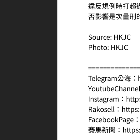
違反規例時打超
否影響是次量刑
Source: HKJC
Photo: HKJC
=============
Telegram公海：
YoutubeChanne
Instagram：
http
Rakosell：
https
FacebookPage
賽馬新聞：
http