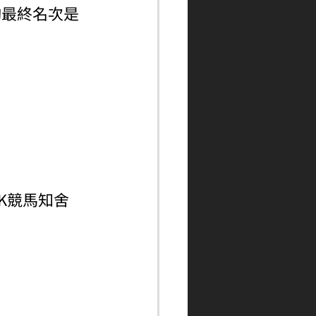
駒最終名次是
！
ngHK競馬知舍