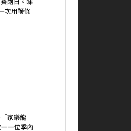
停賽兩日。睇
一次用鞭條
騎「家樂龍
唯一一位季內