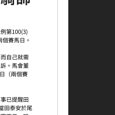
100(3)
賽兩個賽馬日。
，而自己就需
上訴。馬會董
2日（兩個賽
董事已提醒田
當田泰安於尾