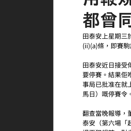
都曾
田泰安上星期三於
(ii)(a)條
田泰安近日接受
要停賽。結果佢
事局已批准在就上
馬日）嘅停賽令
翻查當晚報導，
泰安（第六場「