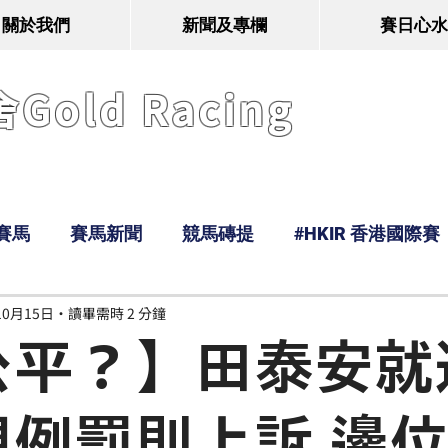
關於我們
新聞及專欄
賽日心水
old Racing
賽馬
賽馬新聞
競馬磚提
#HKIR 香港國際賽
10月15日
讀畢需時 2 分鐘
Tony
鹿
經典戰線
Ramos
Hawaii
公平？】田泰安就
規例罰則上訴 邊