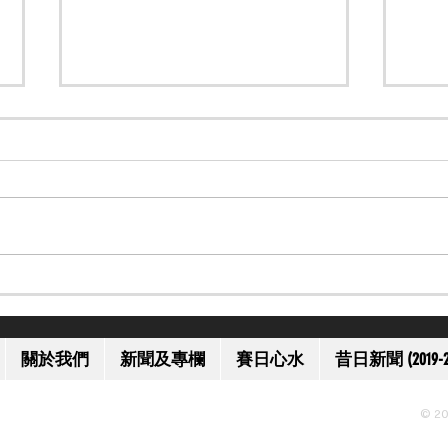
【一代名將】美國名將歐伯道
【上
離世 享年 52 歲
獲減
關於我們
新聞及專欄
賽日心水
昔日新聞 (2019-2
© 20