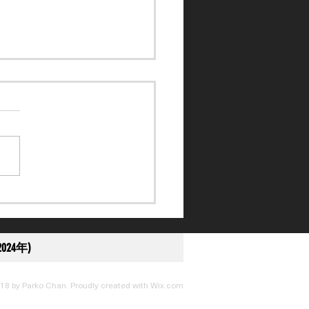
訴得直】黎應揚未盡全力
刑至停賽 10 日
024年)
18 by Parko Chan. Proudly created with
Wix.com