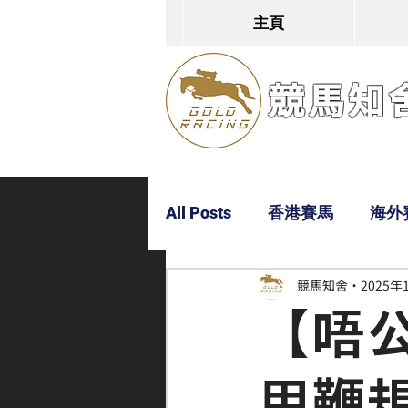
主頁
競馬知舍G
All Posts
香港賽馬
海外
競馬知舍
2025年
Dylan
Bobby
超仔
【唔
用鞭