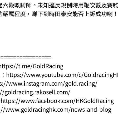
過六鞭嘅騎師。未知違反規例時用鞭次數及賽
的嚴厲程度，睇下到時田泰安能否上訴成功喇
=================
https://t.me/GoldRacing
l：
https://www.youtube.com/c/Goldraci
s://www.instagram.com/gold.racing/
://goldracing.rakosell.com/
：
https://www.facebook.com/HKGoldRacing
s://www.goldracinghk.com/news-and-blog