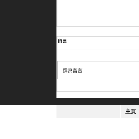
留言
撰寫留言......
【小休再戰】「格倫島」英皇
錦標感疲勞 或跟去年部署進
主頁
軍日本盃