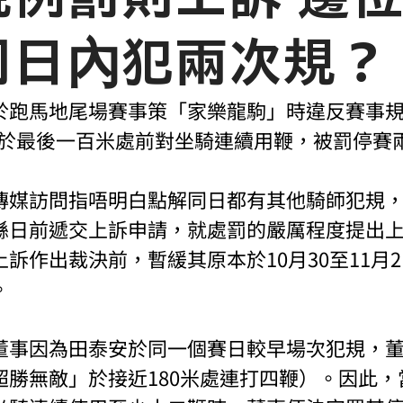
同日內犯兩次規？
跑馬地尾場賽事策「家樂龍駒」時違反賽事規例第
，即賽駒於最後一百米處前對坐騎連續用鞭，被罰停
傳媒訪問指唔明白點解同日都有其他騎師犯規
喺日前遞交上訴申請，就處罰的嚴厲程度提出
訴作出裁決前，暫緩其原本於10月30至11月
。
董事因為田泰安於同一個賽日較早場次犯規，
超勝無敵」於接近180米處連打四鞭）。因此，