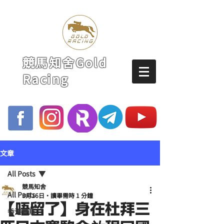
競馬知舍Gold
Racing
文章
All Posts
競馬知舍
All Posts
3月16日
讀畢需時 1 分鐘
【唔留了】身在杜拜三
香港賽馬