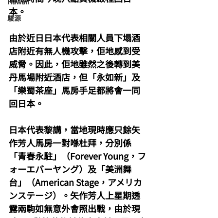
Hawaii
本。
駿源
由於近日日本代表相關人員下塌酒
店附近有無人機攻擊，佢地感到受
威脅。因此，佢地雖然之後轉到美
丹馬場附近酒店，但「永如新」及
「樂蜀茶座」馬房手足都將會一同
回日本。
日本代表黎講，當地現時應只餘矢
作芳人馬房一對喺杜拜，分別係
「青春永駐」（Forever Young，フ
ォーエバーヤング）及「美洲舞
台」（American Stage，アメリカ
ンステージ）。矢作芳人上星期透
露兩駒如無意外會照出戰，由於現