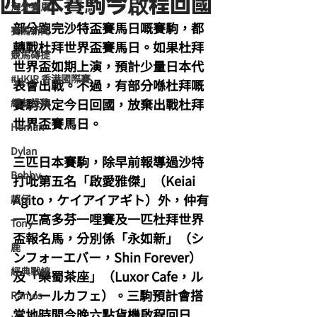
匹日本賽駒今啟程回國
海外賽馬
部分跑完沙特盃賽馬日嘅賽駒，都
賽馬新聞
轉戰杜拜世界盃賽馬日。如果杜拜
競馬磚提
世界盃如期上演，預計少量日本代
#HKIR 香港國際賽
表會出戰。不過，有部分喺杜拜嘅
賽駒決定今日回國，放棄出戰杜拜
網友投稿
世界盃賽馬日。
Homan
Dylan
三匹日本賽駒，除早前報導過沙特
Bobby
打吡第五名「啟愛雅傑」（Keiai 
Agito，ケイアイアギト）外，仲有
超仔
一匹高多芬一哩賽及一匹杜拜世界
Tony
盃報名馬，分別係「永如新」（シ
鹿
ンフォーエバー，Shin Forever）
經典戰線
及「樂蜀茶座」（Luxor Cafe，ル
クソールカフェ）。三駒預計會搭
Ramos
當地時間今晚六點貨機啟程回日