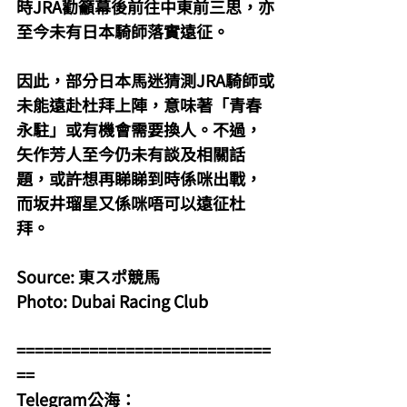
時JRA勸籲幕後前往中東前三思，亦
至今未有日本騎師落實遠征。
因此，部分日本馬迷猜測JRA騎師或
未能遠赴杜拜上陣，意味著「青春
永駐」或有機會需要換人。不過，
矢作芳人至今仍未有談及相關話
題，或許想再睇睇到時係咪出戰，
而坂井瑠星又係咪唔可以遠征杜
拜。
Source: 東スポ競馬
Photo: Dubai Racing Club
============================
==
Telegram公海：