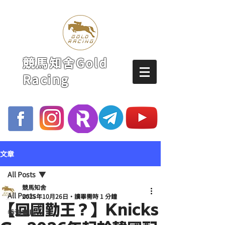
競馬知舍Gold
Racing
文章
All Posts
競馬知舍
All Posts
2025年10月26日
讀畢需時 1 分鐘
【回國勤王？】Knicks
香港賽馬