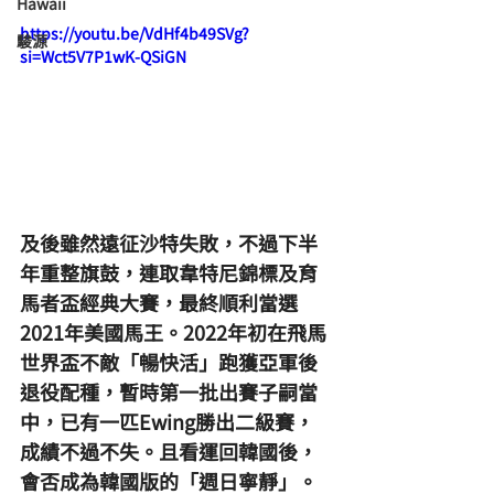
Hawaii
https://youtu.be/VdHf4b49SVg?
駿源
si=Wct5V7P1wK-QSiGN
及後雖然遠征沙特失敗，不過下半
年重整旗鼓，連取韋特尼錦標及育
馬者盃經典大賽，最終順利當選
2021年美國馬王。2022年初在飛馬
世界盃不敵「暢快活」跑獲亞軍後
退役配種，暫時第一批出賽子嗣當
中，已有一匹Ewing勝出二級賽，
成績不過不失。且看運回韓國後，
會否成為韓國版的「週日寧靜」。