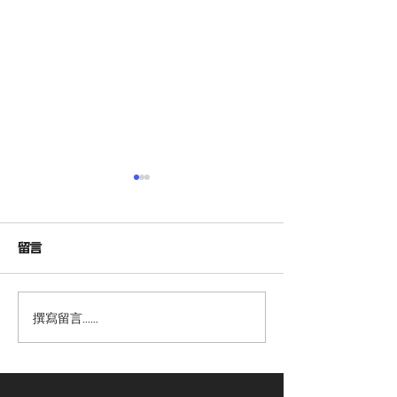
留言
撰寫留言......
【一代名將】美國名將歐
【上訴得直】黎
伯道離世 享年 52 歲
全力獲減刑至停賽