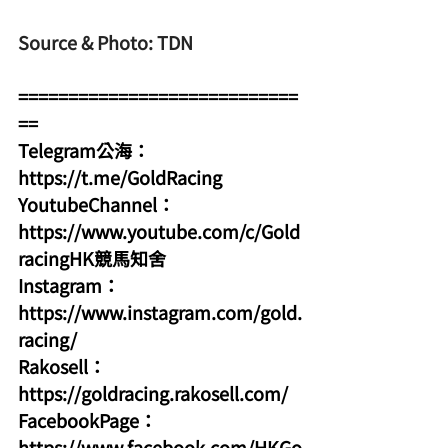
Source & Photo: TDN
============================
==
Telegram公海：
https://t.me/GoldRacing
YoutubeChannel：
https://www.youtube.com/c/Gold
racingHK競馬知舍
Instagram：
https://www.instagram.com/gold.
racing/
Rakosell：
https://goldracing.rakosell.com/
FacebookPage：
https://www.facebook.com/HKGo