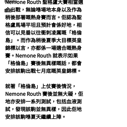
Hawaii
Nemone Routh 聖格盧大賽相當適
合出戰，無論喺場地本身以及作為
駿源
稍後部署嘅熱身賽而言。佢認為聖
格盧馬場平坦且預計會係好地，相
信可以見番以往衝刺凌厲嘅「格倫
島」。而作為稍後夏季大目標英皇
錦標以言，亦都係一場適合嘅熱身
賽。Nemone Routh 就表示如果
「格倫島」賽後無異樣嘅話，都會
安排該駒出戰七月底嘅英皇錦標。
就著「格倫島」上仗賽後情況，
Nemone Routh 賽後並無大礙，佢
地亦安排一系列測試，包括血液測
試，發現該駒並無異樣，因此佢地
安排該駒喺夏天繼續上陣。