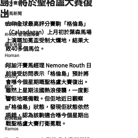
島」將於聖格盧大賽復
海外賽馬
出
賽馬新聞
去年全球最高評分賽駒「格倫島」
競馬磚提
（Calandagan）上月初於葉森馬場
#HKIR 香港國際賽
上演嘅加冕盃受制大爛地，結果大
網友投稿
敗40多個馬位。
Homan
阿加汗賽馬經理 Nemone Routh 日
Dylan
前接受訪問表示「格倫島」預計將
Bobby
會喺今個星期嘅聖格盧大賽復出。
超仔
雖然上星期法國熱浪侵襲，一度影
Tony
響佢地嘅備戰。但佢地近日觀察
「格倫島」狀態，發現佢狀態依然
鹿
唔錯，認為該駒適合喺今個星期出
經典戰線
戰聖格盧大賽打衛冕戰。
Ramos