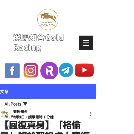
競馬知舍Gold
Racing
文章
All Posts
競馬知舍
All Posts
7月3日
讀畢需時 1 分鐘
【回復真身】「格倫
香港賽馬