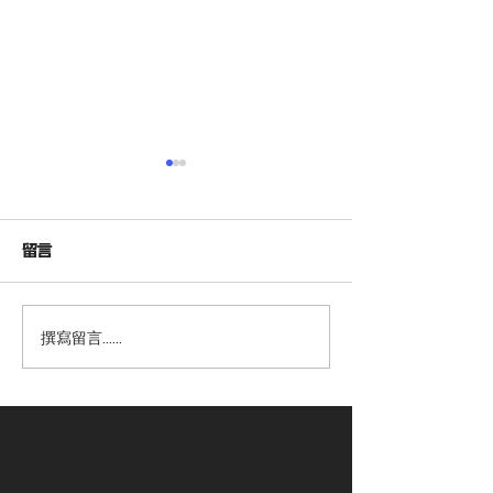
留言
撰寫留言......
【一代名將】美國名將歐
【上訴得直】黎
伯道離世 享年 52 歲
全力獲減刑至停賽