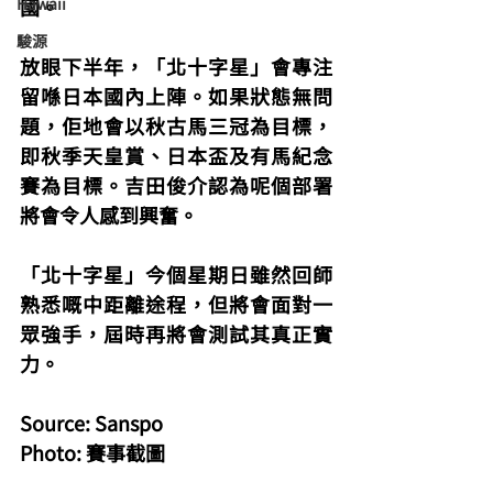
Hawaii
國。
駿源
放眼下半年，「北十字星」會專注
留喺日本國內上陣。如果狀態無問
題，佢地會以秋古馬三冠為目標，
即秋季天皇賞、日本盃及有馬紀念
賽為目標。吉田俊介認為呢個部署
將會令人感到興奮。
「北十字星」今個星期日雖然回師
熟悉嘅中距離途程，但將會面對一
眾強手，屆時再將會測試其真正實
力。
Source: Sanspo
Photo: 賽事截圖