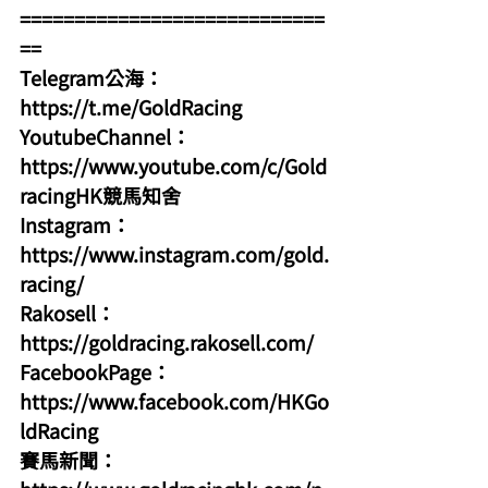
============================
==
Telegram公海：
https://t.me/GoldRacing
YoutubeChannel：
https://www.youtube.com/c/Gold
racingHK競馬知舍
Instagram：
https://www.instagram.com/gold.
racing/
Rakosell：
https://goldracing.rakosell.com/
FacebookPage：
https://www.facebook.com/HKGo
ldRacing
賽馬新聞：