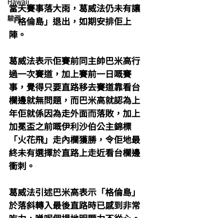
Hawaii
當天賽事落大雨，葛威法仍未有讓
駿源
「格倫島」退出，如期安排佢上
陣。
葛威法表示佢賽前同主帥巴米高行
過一次賽道，加上賽前一日嘅賽
事，覺得只要直路移去賽道靠看台
欄邊就無問題，而巴米高就認為上
年佢就係因為走外面而落敗，加上
加冕盃之前嘅伊利沙伯公主錦標
「火花飛」走內欄獲勝，令佢地最
終未有選擇於直路上走近看台欄邊
衝刺。
葛威法引述巴米高表示「格倫島」
於落斜轉入最後直路時已感到非常