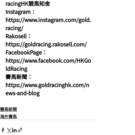
racingHK競馬知舍
Instagram：
https://www.instagram.com/gold.
racing/
Rakosell：
https://goldracing.rakosell.com/
FacebookPage：
https://www.facebook.com/HKGo
ldRacing
賽馬新聞：
https://www.goldracinghk.com/n
ews-and-blog
賽馬新聞
海外賽馬