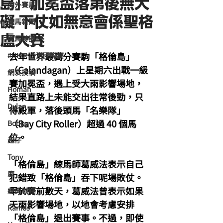
島」加冕盃落第後無大
海外賽馬
礙 下仗如無意會係聖格
賽馬新聞
盧大賽
競馬磚提
去年世界最高分賽駒「格倫島」
#HKIR 香港國際賽
（Calandagan）上星期六出戰一級
網友投稿
賽加冕盃，遇上受大雨影響場地，
Homan
結果直路上未能交出往常後勁，只
Dylan
得殿軍，落後頭馬「名樂隊」
（Bay City Roller）超過 40 個馬
Bobby
位。
超仔
Tony
「格倫島」練馬師葛威法表示自己
鹿
犯錯致「格倫島」吞下呢場敗仗。
早於賽前數天，葛威法曾表示如果
經典戰線
天雨影響場地，以地會考慮安排
Ramos
「格倫島」退出賽事。不過，即使