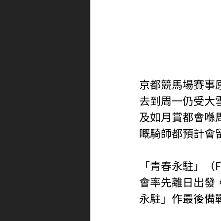
京都競馬場賽事
去到周一仍受大
及如月賞都會喺
嘅騎師都預計會
「青春永駐」（F
會率先離日出發
永駐」作最後備