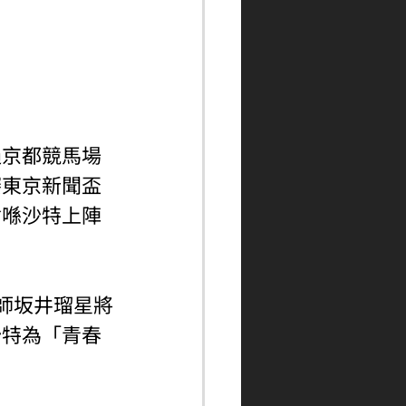
過京都競馬場
賽東京新聞盃
會喺沙特上陣
騎師坂井瑠星將
沙特為「青春