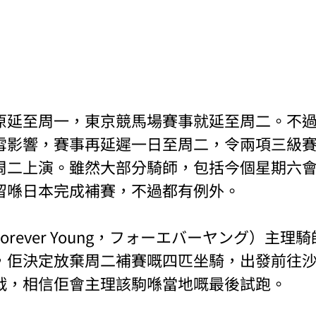
原延至周一，東京競馬場賽事就延至周二。不
雪影響，賽事再延遲一日至周二，令兩項三級
周二上演。雖然大部分騎師，包括今個星期六
留喺日本完成補賽，不過都有例外。
orever Young，フォーエバーヤング）主理
，佢決定放棄周二補賽嘅四匹坐騎，出發前往
戰，相信佢會主理該駒喺當地嘅最後試跑。