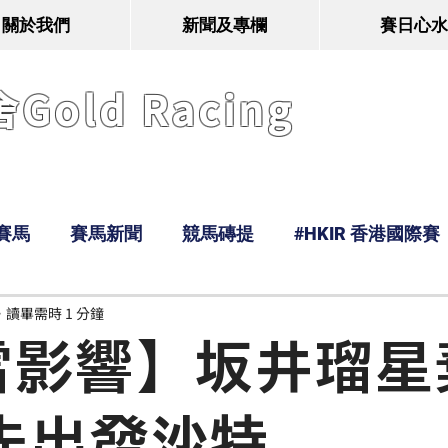
關於我們
新聞及專欄
賽日心水
old Racing
賽馬
賽馬新聞
競馬磚提
#HKIR 香港國際賽
讀畢需時 1 分鐘
Tony
鹿
經典戰線
Ramos
Hawaii
雪影響】坂井瑠星
先出發沙特