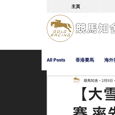
主頁
競馬知舍G
All Posts
香港賽馬
海外
競馬知舍
2月9日
Dylan
Bobby
超仔
【大
賽 率