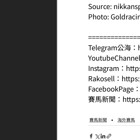
Source: nikkans
Photo: Goldraci
=============
Telegram公海：
YoutubeChanne
Instagram：
http
Rakosell：
https
FacebookPage
賽馬新聞：
http
賽馬新聞
海外賽馬