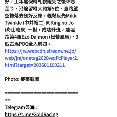
好，上年暑假喺札幌跑完之後休息
至今，沿途留喺大約第5位，直路望
空推落去幾好反應，輕鬆反先Mikki 
Twinkle (中井裕二) 同King no Jo 
(舟山瑠泉) 一對，成功升班，連埋
跑第4嘅Ezo Daimon (松若風馬)，3
匹古馬POG全入前四。
https://jra.webcdn.stream.ne.jp/
web/jra/onetag2020/eqPcPlayer2.
html?target=202601100211
Photo: 賽事截圖
============================
==
Telegram公海：
https://t.me/GoldRacing