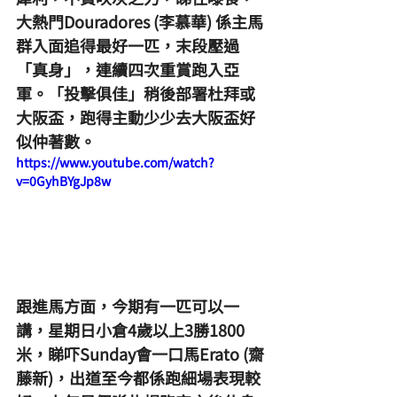
大熱門Douradores (李慕華) 係主馬
群入面追得最好一匹，末段壓過
「真身」，連續四次重賞跑入亞
軍。「投擊俱佳」稍後部署杜拜或
大阪盃，跑得主動少少去大阪盃好
似仲著數。
https://www.youtube.com/watch?
v=0GyhBYgJp8w
跟進馬方面，今期有一匹可以一
講，星期日小倉4歲以上3勝1800
米，睇吓Sunday會一口馬Erato (齋
藤新)，出道至今都係跑細場表現較