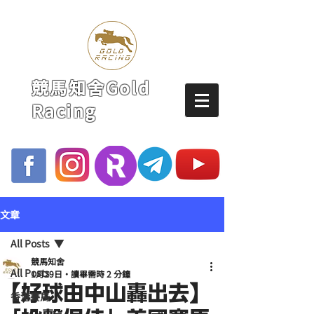
競馬知舍Gold
Racing
文章
All Posts
競馬知舍
All Posts
1月29日
讀畢需時 2 分鐘
【好球由中山轟出去】
香港賽馬