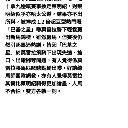
十拿九穩嘅賽事換走蔡明紹，對蔡
明紹似乎亦唔太公道，結果亦不出
所料，被捧成 1.2 倍超巨型熱門嘅
「巴基之星」喺莫雷拉胯下輕鬆贏
出新馬錦標，雖然贏馬，但賽後仍
然引起馬迷熱議，皆因「巴基之
星」於莫雷拉策騎下出現失速、搶
口、出錯腳等問題，有人覺得係莫
雷拉將馬匹嘅缺點騎出嚟，好讓練
馬師團隊調教，亦有人覺得莫雷拉
其實比蔡明紹騎得更加論盡、人馬
不合拍，雙方各執一詞。