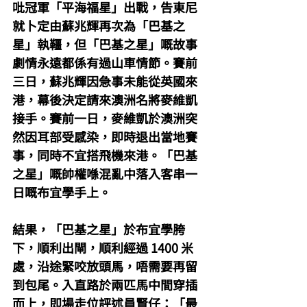
吡冠軍「平海福星」出戰，告東尼
就卜定由蘇兆輝再次為「巴基之
星」執韁，但「巴基之星」嘅故事
劇情永遠都係有過山車情節。賽前
三日，蘇兆輝因急事未能從英國來
港，幕後決定請來澳洲名將麥維凱
接手。賽前一日，麥維凱於澳洲突
然因耳部受感染，即時退出當地賽
事，同時不宜搭飛機來港。「巴基
之星」嘅帥權喺混亂中落入客串一
日嘅布宜學手上。
結果，「巴基之星」於布宜學胯
下，順利出閘，順利經過 1400 米
處，沿途緊咬放頭馬，唔需要再留
到包尾。入直路於兩匹馬中間穿插
而上，即場走位評述員賢仔：「最