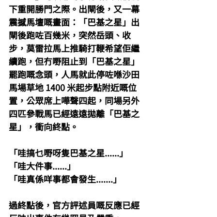
下重開勝門之際。出閘後，又一幕
震撼馬壇嘅畫面：「巴基之星」出
閘後跑咗百幾米，突然岳頭、收
步，莫雷拉馬上推騎打鞭希望佢繼
續跑，但冇嘢阻止到「巴基之星」
罷跑嘅念頭，人馬就此停咗喺沙田
馬場草地 1400 米起步點附近嘅位
置，公眾席上嘩聲四起，同場另外
四匹參戰馬已經遠遠拋離「巴基之
星」，衝向終點。
「哇搞乜嘢呀隻巴基之星......」
「哇大件事......」
「哇真係咩事都會發生.......」
過終點後，官方評述員嘅反應已經