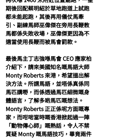
期後回配蔡明紹於草地跑道上試跑
都未能起跑，其後再用儀仗馬牽
引、副練馬師巫偉傑在旁用長鞭教
馬都係失敗收場，巫偉傑更因為不
適當使用長鞭而被馬會罰款。
最後馬主丁志強喺馬會 CEO 應家柏
介紹下，請來美國知名嘅馬語大師 
Monty Roberts 來港，希望搵出解
決方法。所謂馬語，並唔係真係同
馬匹講嘢，而係透過馬匹細微嘅身
體語言，了解多啲馬匹嘅想法。
Monty Roberts 正正係呢方面嘅專
家，而咁啱當時嘅香港掀起過一陣
「動物傳心師」嘅熱話，令人不禁
質疑 Monty 嘅馬語技巧，畢竟兩件