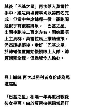
其後「巴基之星」再次落入莫雷拉
手中，跑咗兩場賽事均以第四名完
成，但當中主席錦標一役，罷跑問
題似乎有復發跡象，「巴基之星」
出閘後跑咗二百米左右，開始跟唔
上主馬群，莫雷拉馬上推騎催策，
仍然遠遠落後，幸好「巴基之星」
於轉彎位置開始慢慢跟上大隊，總
算跑完全程，但過程令人擔心。
登上巔峰 再次以勝利者身份成為馬
壇焦點
「巴基之星」相隔一年再度出戰愛
彼女皇盃，由於莫雷拉揀騎當屆打