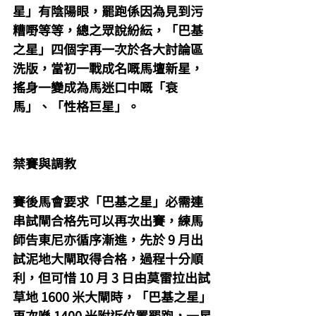
星」有陰陽眼，罷跑係因為見到污
糟嘢等等，總之眾說紛紜，「巴基
之星」四個字再一次於各大討論區
洗版，當初一戰成名嘅馬壇新星，
搖身一變成為馬迷口中嘅「衰
馬」、「性格巨星」。
禁賽與調教
賽後馬會要求「巴基之星」必需連
串試閘合格先可以再次出賽，練馬
師告東尼亦循序漸進，先於 9 月出
試泥地大閘取得合格，過程十分順
利，但可惜 10 月 3 日由莫雷拉出試
草地 1600 米大閘時，「巴基之星」
再次喺 1400 米附近位置罷跑，一星