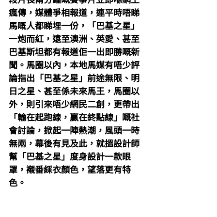
瘋傳，媒體爭相報道，連平時唔睇
馬嘅人都睇埋一份，「巴基之星」
一炮而紅，遠至澳洲、英愛、甚至
巴基斯坦都有報道佢一出即勝嘅新
聞。馬圈以內，本地馬媒有唔少評
論指出「巴基之星」前途無限、明
日之星、甚至係未來馬王，馬圈以
外，則引來唔少網民二創，更帶出
「輸在起跑線，贏在終點線」嘅社
會討論，掀起一陣熱潮，風頭一時
無兩，幕後有見及此，就搵設計師
幫「巴基之星」度身設計一款眼
罩，襯番綵衣顏色，望落更有特
色。