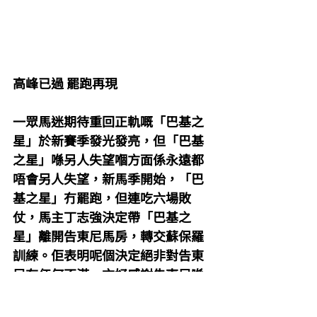
高峰已過 罷跑再現
一眾馬迷期待重回正軌嘅「巴基之
星」於新賽季發光發亮，但「巴基
之星」喺另人失望嗰方面係永遠都
唔會另人失望，新馬季開始，「巴
基之星」冇罷跑，但連吃六場敗
仗，馬主丁志強決定帶「巴基之
星」離開告東尼馬房，轉交蘇保羅
訓練。佢表明呢個決定絕非對告東
尼有任何不滿，亦好感謝告東尼喺
馬匹身上花嘅心血，只係基於馬匹
表現失望，想轉換新環境，可惜轉