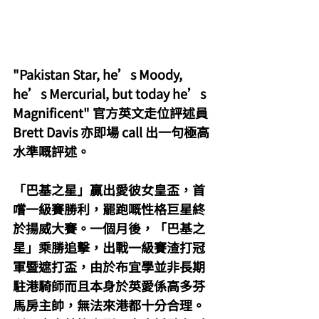
"Pakistan Star, he’s Moody, 
he’s Mercurial, but today he’s 
Magnificent" 官方英文走位評述員 
Brett Davis 亦即場 call 出一句極高
水準嘅評述。
「巴基之星」贏出愛彼女皇盃，首
嚐一級賽勝利，罷跑嘅性格巨星終
於揚威大賽。一個月後，「巴基之
星」乘勝追擊，出戰一級賽渣打冠
軍暨遮打盃，由於布宜學並非長期
駐港騎師而且本身於英愛係高多芬
馬房主帥，無法來港都十分合理。