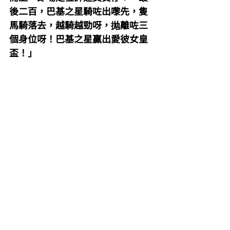
後二百，巴基之星騎咗出嚟先，隻
馬騎落去，越騎越勁呀，抛離咗三
個身位呀！巴基之星贏出愛彼女皇
盃！」