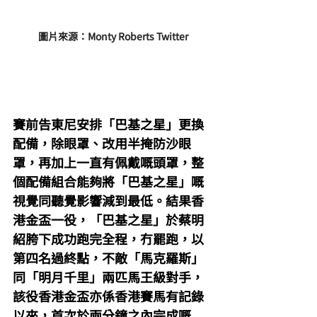
圖片來源：Monty Roberts Twitter
賽前告東尼安排「巴基之星」更換
配備，除眼罩、改用半掩防沙眼
罩，再加上一直有佩戴嘅頭罩，整
個配備組合能夠將「巴基之星」嘅
視覺同聽覺影響減到最低。結果香
港金盃一役，「巴基之星」於蔡明
紹胯下成功跑完全程，冇罷跑，以
第四名過終點，不敵「馬克羅斯」
同「明月千里」兩匹馬王級對手，
該役香港金盃亦係香港賽馬有記錄
以來，首次於兩分鐘之內完成嘅 