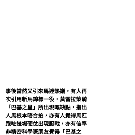
事後當然又引來馬迷熱議，有人再
次引用新馬錦標一役，莫雷拉策騎
「巴基之星」所出現嘅缺點，指出
人馬根本唔合拍，亦有人覺得馬匹
跑咗幾場硬仗出現厭戰，亦有信奉
非精密科學嘅朋友覺得「巴基之