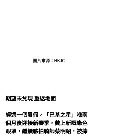
圖片來源：HKJC
期望未兌現 重返地面
經過一個暑假，「巴基之星」喺兩
個月後迎接新賽季，戴上新嘅綠色
眼罩，繼續夥拍騎師蔡明紹，被捧