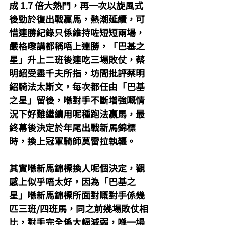
成 1.7 倍大熱門，再一次以旋風式
後勁於復出戰贏馬，熱潮延續，可
惜連勝紀錄只係維持咗短短兩場，
嚴格嚟講都稱唔上連勝，「巴基之
星」升上二班後連吃三場敗仗，蔡
明紹受盡千夫所指，坊間批評蔡明
紹騎法太斯文，每次都任由「巴基
之星」留後，喺對手不斷增強嘅情
況下好難繼續用呢種跑法贏馬，最
終幕後決定於年尾出戰新馬錦標
時，換上冠軍騎師莫雷拉執韁。
其實喺新馬錦標換人呢個決定，觀
感上似乎唔太好，因為「巴基之
星」喺新馬錦標所面對嘅對手係幾
匹三班/四班馬，同之前幾場敗仗相
比，對手完全係大幅減弱，喺一場