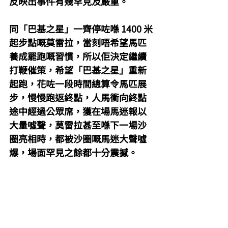
反映出事件有幾罕見及嚴重。
同「巴基之星」一齊停咗喺 1400 米
起步點嘅莫雷拉，當刻唔希望馬匹
養成罷跑嘅習慣，所以佢決定繼續
打鞭催策，希望「巴基之星」重新
起跑，花咗一段時間總算令馬匹展
步，慢慢跑返終點，人馬衝向終點
途中經過公眾席，獲在場馬迷報以
大量噓聲，莫雷拉甚至喺下一場沙
圈亮相時，都被沙圈嘅馬迷大聲噓
爆，場面罕見之餘都十分震撼。