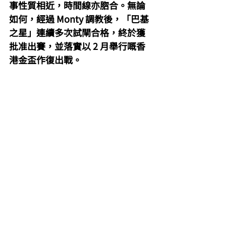
事性質相近，時間線亦脗合。無論
如何，經過 Monty 調教後，「巴基
之星」連續多次試閘合格，終於獲
批准出賽，並落實以 2 月舉行嘅香
港金盃作復出戰。