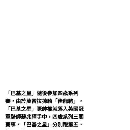
「巴基之星」隨後參加四歲系列
賽，由於莫雷拉揀騎「佳龍駒」，
「巴基之星」嘅帥權就落入英國冠
軍騎師蘇兆輝手中，四歲系列三關
賽事，「巴基之星」分別跑第五、