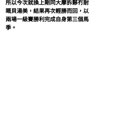
所以今次就換上剛同大摩拆夥冇耐
嘅貝湯美，結果再次輕勝而回，以
兩場一級賽勝利完成自身第三個馬
季。