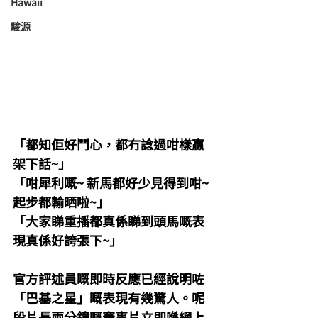
Hawaii
駿源
「都知佢好鬥心，都冇諗過咁樣贏
架下話~」
「咁犀利嘅~ 新馬都好少見得到咁~ 
起步都輸晒啦~」
「大家睇重播都真係睇到頭馬嘅表
現真係好誇張下~」
官方評述員嘅即時反應已經說明咗
「巴基之星」嘅表現有幾驚人。呢
段片長兩分鐘嘅賽事片立即喺網上