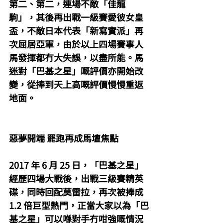
第二、第二，連場不敵「佳龍
駒」，其後再出戰一級賽愛彼女皇
盃，不敵日本代表「新寫實派」再
次屈居亞軍，由於以上四場賽事人
馬發揮都冇大失誤，以盡所能。馬
迷對「巴基之星」嘅評價亦開始改
變，從捧到天上高嘅評價慢慢重返
地面。
惡夢開端 罷跑再成馬壇焦點
2017 年 6 月 25 日，「巴基之星」
經歷四場大戰後，出戰三級賽精英
碟，同時回配莫雷拉，再次被捧成 
1.2 倍巨型熱門，正當大家以為「巴
基之星」可以喺對手冇咁強嘅情況