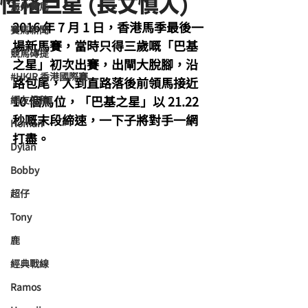
性格巨星 (長文慎入)
海外賽馬
2016 年 7 月 1 日，香港馬季最後一
賽馬新聞
場新馬賽，當時只得三歲嘅「巴基
競馬磚提
之星」初次出賽，出閘大脫腳，沿
#HKIR 香港國際賽
路包尾，入到直路落後前領馬接近 
10 個馬位，「巴基之星」以 21.22 
網友投稿
秒嘅末段締速，一下子將對手一網
Homan
打盡。
Dylan
Bobby
超仔
Tony
鹿
經典戰線
Ramos