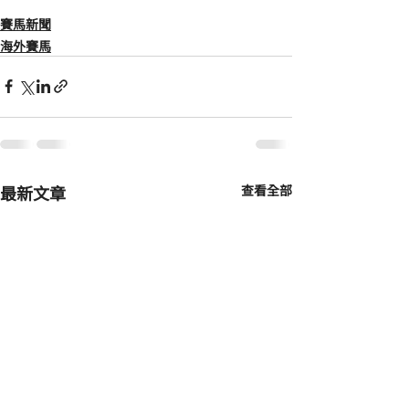
賽馬新聞
海外賽馬
最新文章
查看全部