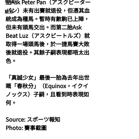
Hawaii
胎Ask Peter Pan（アスクピーター
パン）未有出賽就退役，但憑其血
駿源
統成為種馬。暫時有數駒已上陣，
但未有頭馬交出。而第二胎Ask 
Beat Luz（アスクビートルズ）就
取得一場頭馬後，於一捷馬賽大敗
後就退役。其餘子嗣表現都唔太出
色。
「真誠少女」最後一胎為去年出世
嘅「春秋分」（Equinox，イクイ
ノックス）子嗣，且看到時表現如
何。
Source: スポーツ報知
Photo: 賽事截圖