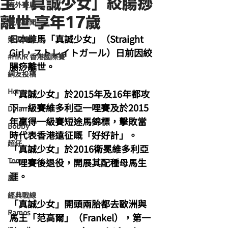
主「真誠少女」絞腸痧
海外賽馬
離世 享年17歲
賽馬新聞
日本雌馬「真誠少女」（Straight 
競馬磚提
Girl，ストレイトガール）日前因絞
#HKIR 香港國際賽
腸痧離世。
網友投稿
Homan
「真誠少女」於2015年及16年都攻
下一級賽維多利亞一哩賽及於2015
Dylan
年贏得一級賽短途馬錦標，擊敗當
Bobby
時代表香港遠征嘅「好好計」。
超仔
「真誠少女」於2016衛冕維多利亞
Tony
一哩賽後退役，開展其配種母馬生
涯。
鹿
經典戰線
「真誠少女」開頭兩胎都去歐洲與
Ramos
馬王「范高爾」（Frankel），第一