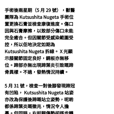
手術後兩星期（5 月 29 號），獸醫
團隊為 Kutsushita Nugeta 手術位
置更換石膏並檢查康復進度。傷口
因與石膏摩擦，以致部分傷口未能
完全癒合。但因關節受感染範圍受
控，所以佢地決定如期為 
Kutsushita Nugeta 拆線。 X 光顯
示膝關節固定良好，鋼板亦無移
位。蹄部亦無出現蹄葉炎引致嘅蹄
骨異樣。不過，發熱情況持續。
5 月 31 號，檢查一對後腳發現蹄冠
有凹陷， Kutsushita Nugeta 站姿
亦改為保護後蹄嘅站立姿勢，呢啲
都係蹄葉炎嘅徵兆，情況令人擔
憂。但同時，右前腳傷勢卻逐步轉