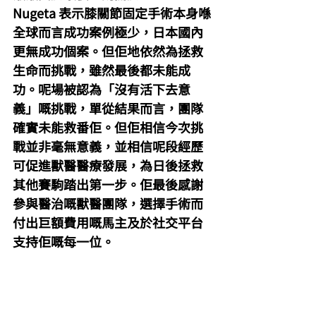
Nugeta 表示膝關節固定手術本身喺
全球而言成功案例極少，日本國內
更無成功個案。但佢地依然為拯救
生命而挑戰，雖然最後都未能成
功。呢場被認為「沒有活下去意
義」嘅挑戰，單從結果而言，團隊
確實未能救番佢。但佢相信今次挑
戰並非毫無意義，並相信呢段經歷
可促進獸醫醫療發展，為日後拯救
其他賽駒踏出第一步。佢最後感謝
參與醫治嘅獸醫團隊，選擇手術而
付出巨額費用嘅馬主及於社交平台
支持佢嘅每一位。