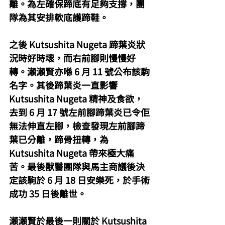
離。為左確保蹄底有足夠支撐，團
隊為其安排軟底護蹄鞋。
之後 Kutsushita Nugeta 蹄葉炎狀
況時好時壞，而右前腳則慢慢好
轉。瀬瀬賢亦喺 6 月 11 號公布該駒
名字。其後蹄葉炎一直影響 
Kutsushita Nugeta 精神及食欲，
去到 6 月 17 號左前腳蹄葉炎已令佢
無法伸直左腳，檢查發現左前腳蹄
葉已分離，蹄骨扭轉，為 
Kutsushita Nugeta 帶來極大痛
苦。最後獸醫團隊與馬主商議後決
定該駒於 6 月 18 日安樂死，於手術
成功 35 日後離世。
瀬瀬賢於最後一則關於 Kutsushita 