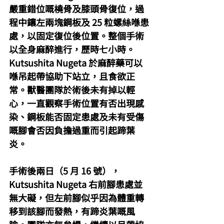
嚴重錯位嘅橈骨及膝頭骨復位，過
程中鑲左兩塊鋼板及 25 粒螺絲喺患
處，以固定復位後位置。整個手術
以全身麻醉進行，歷時七小時。 
Kutsushita Nugeta 於麻醉藥可以
喺吊起帶協助下站立，且食欲正
常。獸醫團隊於術後未有掉以輕
心，一直觀察手術位置有否出現感
染、鋼板能否固定患處及未有受傷
嘅腳會否因負擔過重而引起蹄葉
炎。
手術後兩日（5 月 16 號），
Kutsushita Nugeta 右前腳患處並
無大礙，但左前腳似乎因為體重轉
移到該腳而發熱，有蹄炎葉嘅風