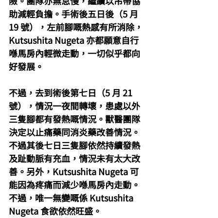
險。團隊亦無怠慢，繼續以吊帶協
助減輕負擔。手術後五日後（5 月 
19 號），左前腳嘅熱感有所消除，
Kutsushita Nugeta 亦都願意自行
喺馬房內輕微走動，一切似乎都向
好發展。
不過，去到術後第七日（5 月 21 
號），情況一夜間轉壞，患處以外
三隻腳都有發熱嘅情況。獸醫團隊
決定以止痛藥同消炎藥改善情況。
不過其後七日三隻腳依然持續發熱
及趾動脈有充血，情況未有太大改
善。另外，Kutsushita Nugeta 可
能因為疼痛而減少喺馬房內走動。
不過，唯一無變嘅係 Kutsushita 
Nugeta 食欲依然旺盛。