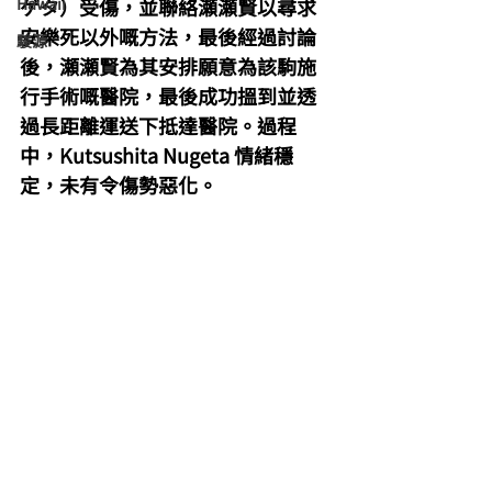
Hawaii
ゲタ）受傷，並聯絡瀬瀬賢以尋求
安樂死以外嘅方法，最後經過討論
駿源
後，瀬瀬賢為其安排願意為該駒施
行手術嘅醫院，最後成功搵到並透
過長距離運送下抵達醫院。過程
中，Kutsushita Nugeta 情緒穩
定，未有令傷勢惡化。