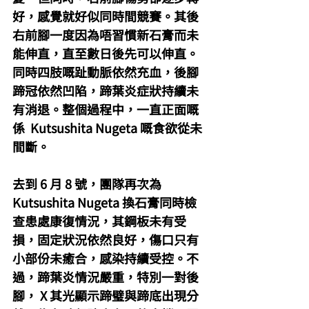
好，感覺就好似同時間競賽。其後
右前腳一度因為唔習慣新石膏而未
能伸直，直至數日後先可以伸直。
同時四肢嘅趾動脈依然充血，後腳
蹄冠依然凹陷，蹄葉炎症狀持續未
有消退。整個過程中，一直正面嘅
係  Kutsushita Nugeta 嘅食欲從未
間斷。
去到 6 月 8 號，團隊再次為 
Kutsushita Nugeta 換石膏同時檢
查患處康復情況，其鋼板未有受
損，固定狀況依然良好，傷口只有
小部份未癒合，感染持續受控。不
過，蹄葉炎情況嚴重，特別一對後
腳， X 其光顯示蹄璧與蹄底出現分