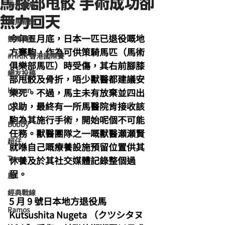
馬膝部甩骹 手術成功卻
海外賽馬
無力回天
賽馬新聞
今年五月底，日本一匹已退役嘅地
競馬磚提
方賽駒，作為可供策騎馬匹（馬術
#HKIR 香港國際賽
俱樂部馬匹）時受傷，其右前腳膝
網友投稿
部甩骹及骨折，唔少獸醫都建議安
Homan
樂死。不過，馬主未有放棄並四出
求助，最終有一所馬醫院肯接收該
Dylan
駒為其施行手術，開始呢個不可能
Bobby
任務。獸醫團隊之一嘅獸醫瀬瀬賢
超仔
就喺自己嘅療養設施預留位置供其
Tony
休養及於其社交媒體記錄整個過
程。
鹿
經典戰線
5 月 9 號日本地方退役馬 
Ramos
Kutsushita Nugeta （クツシタヌ