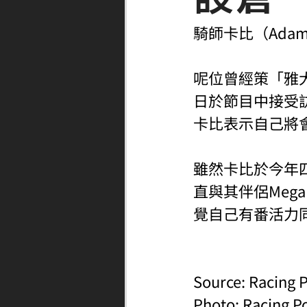
騎師卡比（Ada
呢位曾經策「雅大
日於節目中接受
卡比表示自己將會於
雖然卡比於今年四
直與其伴侶Megan
覺自己有番活力
Source: Racing P
Photo: Racing P