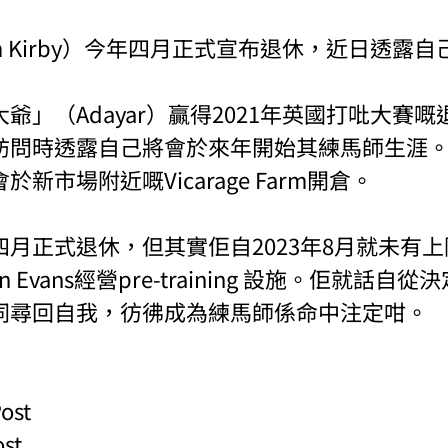
m Kirby）今年四月正式宣布退休，近日透露
爺」（Adayar）贏得2021年英國打吡大賽
訪問時透露自己將會於來年開始其練馬師生涯。
新市場附近嘅Vicarage Farm開倉。
月正式退休，但其實佢自2023年8月就未有
 Evans經營pre-training 設施。佢就話自
同尋回自我，彷彿成為練馬師係命中注定咁。
ost
ost