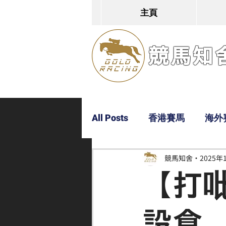
主頁
競馬知舍G
All Posts
香港賽馬
海外
競馬知舍
2025年
Dylan
Bobby
超仔
【打
設倉