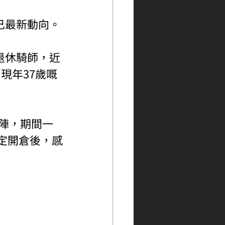
自己最新動向。
嘅退休騎師，近
現年37歲嘅
上陣，期間一
從決定開倉後，感