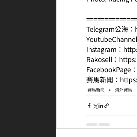
=============
Telegram公海：
YoutubeChanne
Instagram：
http
Rakosell：
https
FacebookPage
賽馬新聞：
http
賽馬新聞
海外賽馬