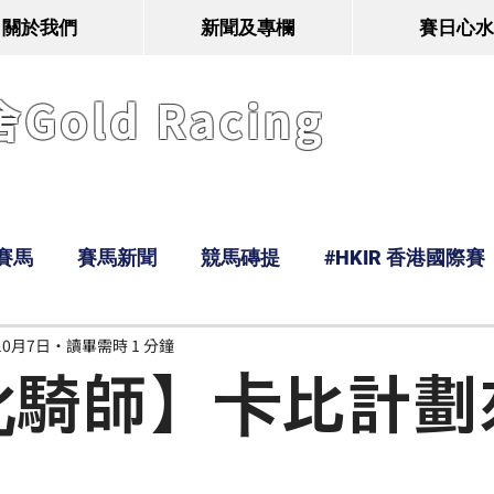
關於我們
新聞及專欄
賽日心水
old Racing
賽馬
賽馬新聞
競馬磚提
#HKIR 香港國際賽
10月7日
讀畢需時 1 分鐘
Tony
鹿
經典戰線
Ramos
Hawaii
吡騎師】卡比計劃