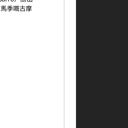
下馬季嘅古摩