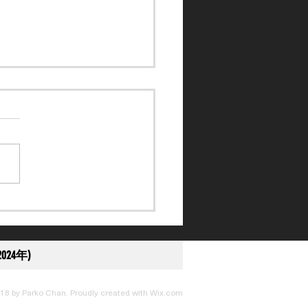
訴得直】黎應揚未盡全力
刑至停賽 10 日
024年)
18 by Parko Chan. Proudly created with
Wix.com