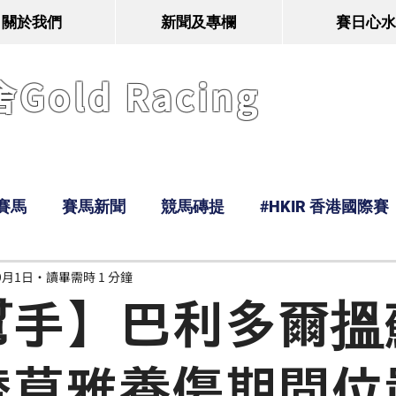
關於我們
新聞及專欄
賽日心水
old Racing
賽馬
賽馬新聞
競馬磚提
#HKIR 香港國際賽
9月1日
讀畢需時 1 分鐘
Tony
鹿
經典戰線
Ramos
Hawaii
幫手】巴利多爾搵
替莫雅養傷期間位