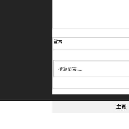
留言
撰寫留言......
【小休再戰】「格倫島」英皇
錦標感疲勞 或跟去年部署進
主頁
軍日本盃