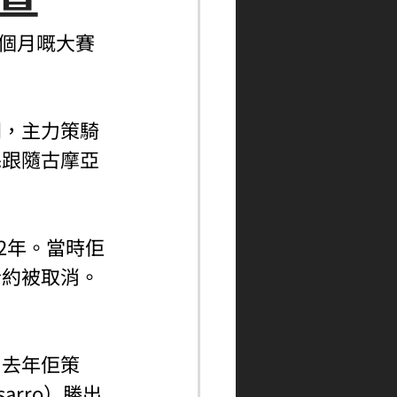
兩個月嘅大賽
。
間，主力策騎
喺跟隨古摩亞
2年。當時佢
合約被取消。
，去年佢策
sarro）勝出