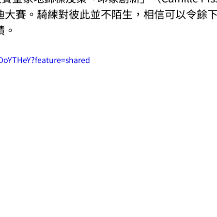
迪大賽。騎練對彼此並不陌生，相信可以令餘
績。
hDoYTHeY?feature=shared