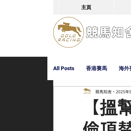
主頁
競馬知舍G
All Posts
香港賽馬
海外
競馬知舍
2025年
Dylan
Bobby
超仔
【搵
倫頂