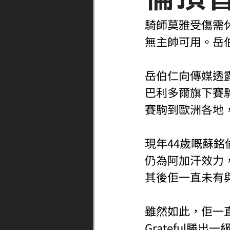
騎師莫雅受傷需休
無主帥可用。岳
岳伯仁向傳媒透
巴利多爾旗下賽
賽駒到歐洲各地
現年44歲嘅蘇銘
仍為阿加汗效力
其後佢一直未有
雖然如此，佢一
Grateful勝出