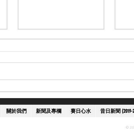
【一代名將】美國名將歐伯道
【上
離世 享年 52 歲
獲減
關於我們
新聞及專欄
賽日心水
昔日新聞 (2019-2
© 20