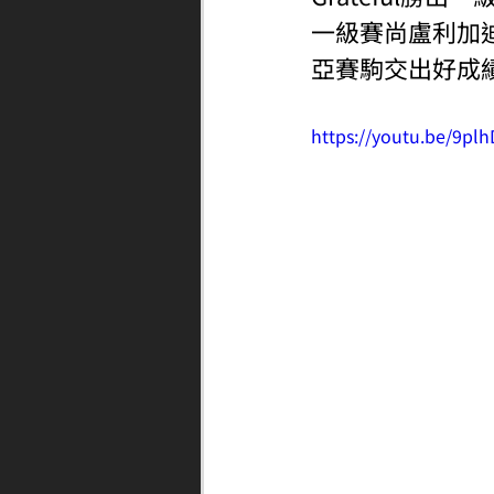
一級賽尚盧利加
亞賽駒交出好成
https://youtu.be/9pl