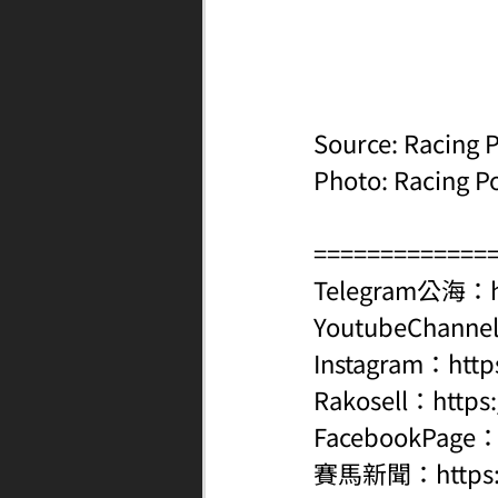
Source: Racing P
Photo: Racing P
=============
Telegram公海：
YoutubeChanne
Instagram：
http
Rakosell：
https
FacebookPage
賽馬新聞：
http