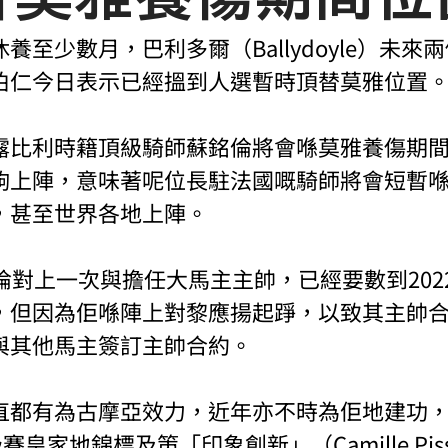
養至少數月，巴利多爾（Ballydoyle）未來
伯仁今日表示已經搵到人選暫時頂替莫雅位置
露比利時籍頂級騎師蘇銘倫將會喺莫雅養傷期
駒上陣，意味著呢位長駐法國嘅騎師將會短暫
，甚至世界各地上陣。
倫對上一次與擔任大馬主主帥，已經要數到202
，但因為佢喺陣上對黎應揚起踭，以致其主帥
與其他馬主簽訂主帥合約。
直都有為古摩亞效力，近年亦不時為佢地建功
一級賽皇家地錦標及策「印象創新」（Camille Pis