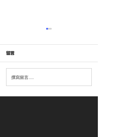
留言
撰寫留言......
【一代名將】美國名將歐
【上訴得直】黎
伯道離世 享年 52 歲
全力獲減刑至停賽