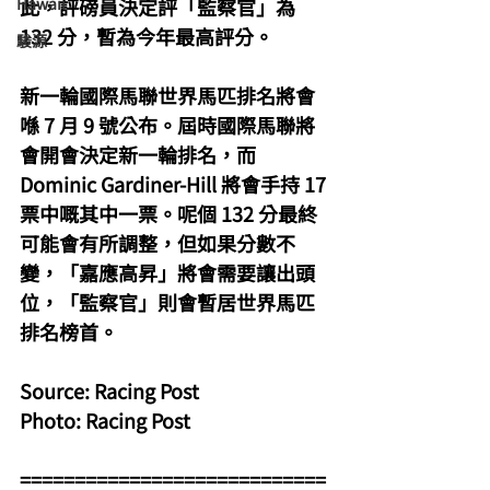
Hawaii
此，評磅員決定評「監察官」為 
132 分，暫為今年最高評分。
駿源
新一輪國際馬聯世界馬匹排名將會
喺 7 月 9 號公布。屆時國際馬聯將
會開會決定新一輪排名，而 
Dominic Gardiner-Hill 將會手持 17 
票中嘅其中一票。呢個 132 分最終
可能會有所調整，但如果分數不
變，「嘉應高昇」將會需要讓出頭
位，「監察官」則會暫居世界馬匹
排名榜首。
Source: Racing Post
Photo: Racing Post
============================