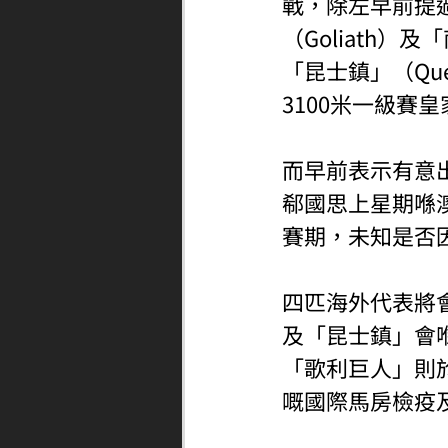
戰，除左早前提過
（Goliath）
「昆士鎮」（Qu
3100米一級賽
而早前表示有意出
郗國思上星期喺
賽期，未知是否
四匹海外代表將
及「昆士鎮」會
「歌利巨人」則
嘅國際馬房檢疫