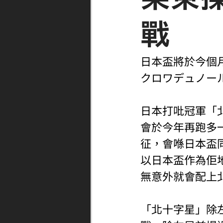
戰
日本盃將於今個月3
クロワデュノー
日本打吡冠軍「
會於今年再跑多
征，會喺日本盃
以日本盃作為佢
無意外就會配上
「北十字星」除