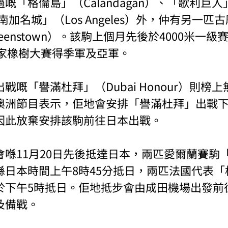
嘅「格倫島」（Calandagan）、「歌利巨人
及「南加名城」（Los Angeles）外，仲有另一匹
eenstown）。該駒上個月先後於4000米一級
皇家橡樹大賽得季軍及亞軍。
戰嘅「譽滿杜拜」（Dubai Honour）則榜
澳洲節目表示，佢地會安排「譽滿杜拜」出戰
因此放棄安排該駒前往日本出戰。
會喺11月20日先後抵達日本，兩匹愛爾蘭賽駒
喺日本時間上午8時45分抵日，兩匹法國代表「
於下午5時抵日。佢地抵步會由成田機場出發前
及備戰。