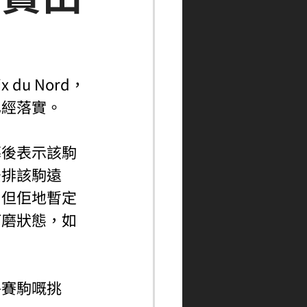
u Nord，
已經落實。
幕後表示該駒
安排該駒遠
。但佢地暫定
打磨狀態，如
外賽駒嘅挑