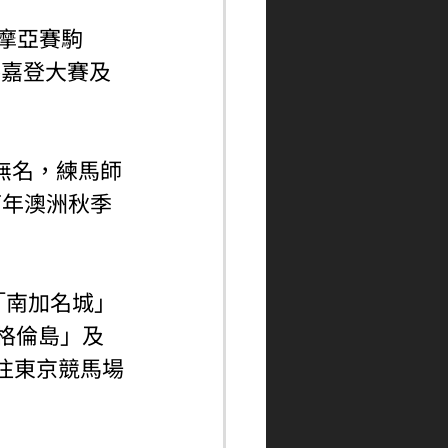
」
古摩亞賽駒
賽嘉登大賽及
上無名，練馬師
下年澳洲秋季
「南加名城」
格倫島」及
往東京競馬場