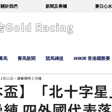
關於我們
新聞及專欄
賽日心水
old Racing
賽馬
賽馬新聞
競馬磚提
#HKIR 香港國際賽
11月11日
讀畢需時 2 分鐘
Tony
鹿
經典戰線
Ramos
Hawaii
本盃】「北十字星
操練 四外國代表