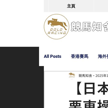
主頁
競馬知舍G
All Posts
香港賽馬
海外
競馬知舍
2025年
Dylan
Bobby
超仔
【日
栗東