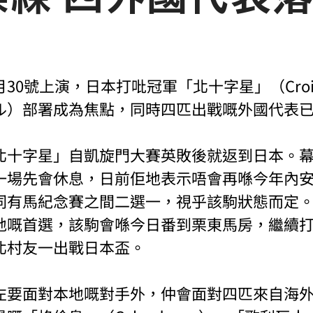
0號上演，日本打吡冠軍「北十字星」（Croix d
ル）部署成為焦點，同時四匹出戰嘅外國代表
北十字星」自凱旋門大賽英敗後就返到日本。
一場先會休息，日前佢地表示唔會再喺今年內
同有馬紀念賽之間二選一，視乎該駒狀態而定
地嘅首選，該駒會喺今日番到栗東馬房，繼續
北村友一出戰日本盃。
左要面對本地嘅對手外，仲會面對四匹來自海