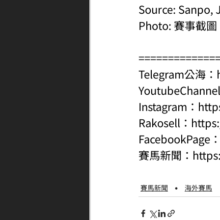
Source: Sanpo, 
Photo: 賽事截圖
=============
Telegram公海：
YoutubeChanne
Instagram：
http
Rakosell：
https
FacebookPage
賽馬新聞：
http
賽馬新聞
海外賽馬