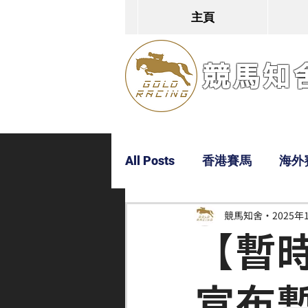
主頁
競馬知舍G
All Posts
香港賽馬
海外
競馬知舍
2025年
Dylan
Bobby
超仔
【暫
宣布