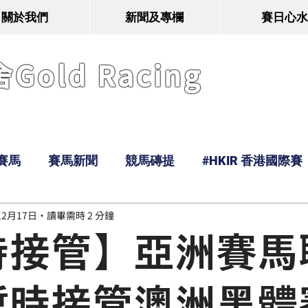
關於我們
新聞及專欄
賽日心水
old Racing
賽馬
賽馬新聞
競馬磚提
#HKIR 香港國際賽
12月17日
讀畢需時 2 分鐘
Tony
鹿
經典戰線
Ramos
Hawaii
時接管】亞洲賽馬
暫時接管澳洲黑體