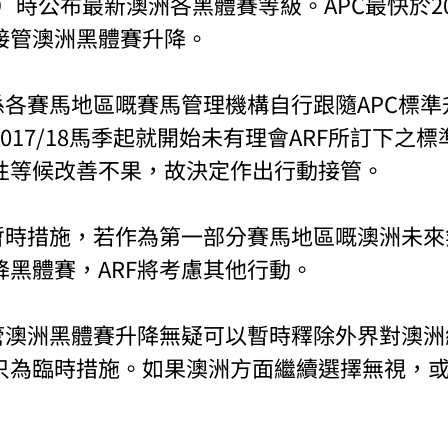
Book）時公布最新澳洲各黑體賽等級。APC最快於20
接管澳洲黑體賽升降。
係各賽馬地區嘅賽馬管理機構自行跟隨APC標
017/18馬季起就開始未有理會ARF所訂下之
性等候改善不果，故決定作出行動接管。
暫時措施，若作為第一部分賽馬地區嘅澳洲未來
降黑體賽，ARF將考慮其他行動。
接管澳洲黑體賽升降無疑可以暫時釋除外界對澳
只為臨時措施。如果澳洲方面繼續選擇無視，