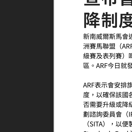
降制
新南威爾斯馬會
洲賽馬聯盟（A
級賽及表列賽）嘅
區。ARF今日
ARF表示會安排
度，以確保該國
否需要升級或降
劃諮詢委員會（I
（SITA），以便製作