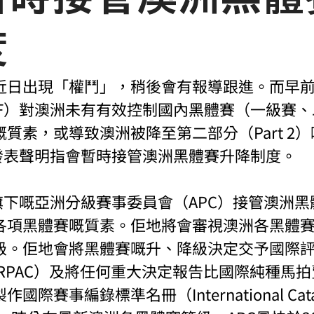
度
近日出現「權鬥」，稍後會有報導跟進。而早
RF）對澳洲未有有效控制國內黑體賽（一級賽
質素，或導致澳洲被降至第二部分（Part 2
就發表聲明指會暫時接管澳洲黑體賽升降制度。
旗下嘅亞洲分級賽事委員會（APC）接管澳洲
各項黑體賽嘅質素。佢地將會審視澳洲各黑體
級。佢地會將黑體賽嘅升、降級決定交予國際
RPAC）及將任何重大決定報告比國際純種馬
國際賽事編錄標準名冊（International Catalo