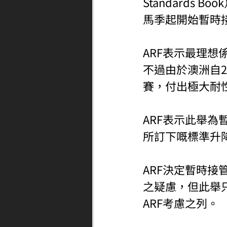
Standards 
馬季起開始暫時
ARF表示最理想
不過由於澳洲自2
賽，付出極大耐
ARF表示此舉為
所訂下嘅標準升
ARF決定暫時
之疑慮，但此舉
ARF考慮之列。