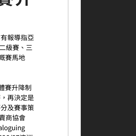
前有報導指亞
、二級賽、三
）嘅賽馬地
黑體賽升降制
賽，再決定是
評分及賽事策
拍賣商協會
guing 