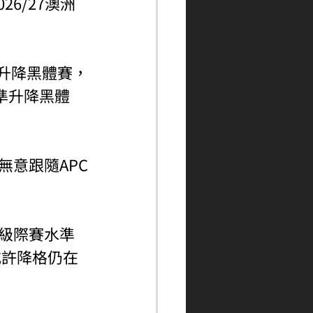
26/27澳洲
準升降黑體賽，
標準升降黑體
無意跟隨APC
洲級際賽水準
或許降格仍在