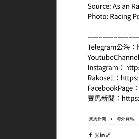
Source: Asian R
Photo: Racing P
=============
Telegram公海：
YoutubeChanne
Instagram：
http
Rakosell：
https
FacebookPage
賽馬新聞：
http
賽馬新聞
海外賽馬